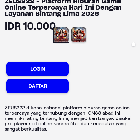
ZEUS222 - Platform Hiburan Game
Online Terpercaya Hari Ini Dengan
Layanan Bintang Lima 2026
IDR 10.000
LOGIN
DAFTAR
ZEUS222 dikenal sebagai platform hiburan game online
terpercaya yang terhubung dengan IGN88 abad ini
memiliki rating bintang lima, menjadikan banyak disukai
pro player slot online karena fitur dan kecepatan yang
sangat berkualitas.