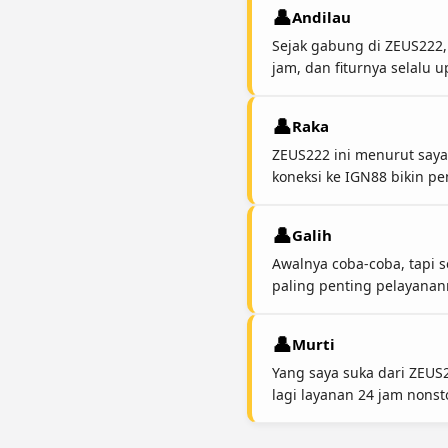
Andilau
Sejak gabung di ZEUS222,
jam, dan fiturnya selalu 
Raka
ZEUS222 ini menurut saya 
koneksi ke IGN88 bikin p
Galih
Awalnya coba-coba, tapi s
paling penting pelayanann
Murti
Yang saya suka dari ZEUS
lagi layanan 24 jam nonst