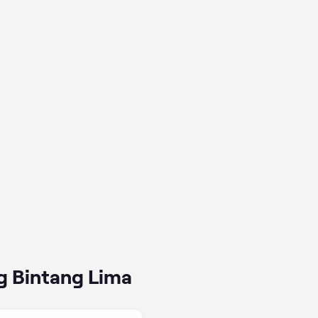
ng Bintang Lima