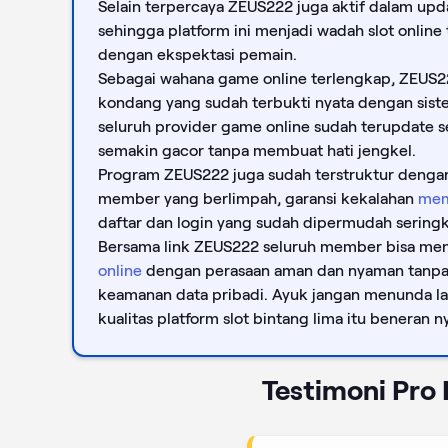
Selain terpercaya ZEUS222 juga aktif dalam upda
sehingga platform ini menjadi wadah slot online 
dengan ekspektasi pemain.
Sebagai wahana game online terlengkap, ZEUS22
kondang yang sudah terbukti nyata dengan sist
seluruh provider game online sudah terupdate se
semakin gacor tanpa membuat hati jengkel.
Program ZEUS222 juga sudah terstruktur dengan
member yang berlimpah, garansi kekalahan
mem
daftar dan login yang sudah dipermudah sering
Bersama link ZEUS222 seluruh member bisa me
online
dengan perasaan aman dan nyaman tanpa 
keamanan data pribadi. Ayuk jangan menunda la
kualitas platform slot bintang lima itu beneran n
Testimoni Pro 