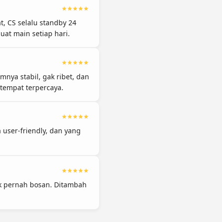
, CS selalu standby 24
uat main setiap hari.
mnya stabil, gak ribet, dan
tempat terpercaya.
 user-friendly, dan yang
.
ak pernah bosan. Ditambah