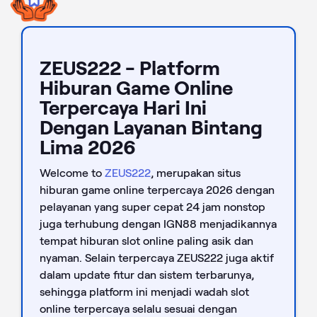
ZEUS222 - Platform
Hiburan Game Online
Terpercaya Hari Ini
Dengan Layanan Bintang
Lima 2026
Welcome to
ZEUS222
, merupakan situs
hiburan game online terpercaya 2026 dengan
pelayanan yang super cepat 24 jam nonstop
juga terhubung dengan IGN88 menjadikannya
tempat hiburan slot online paling asik dan
nyaman. Selain terpercaya ZEUS222 juga aktif
dalam update fitur dan sistem terbarunya,
sehingga platform ini menjadi wadah slot
online terpercaya selalu sesuai dengan