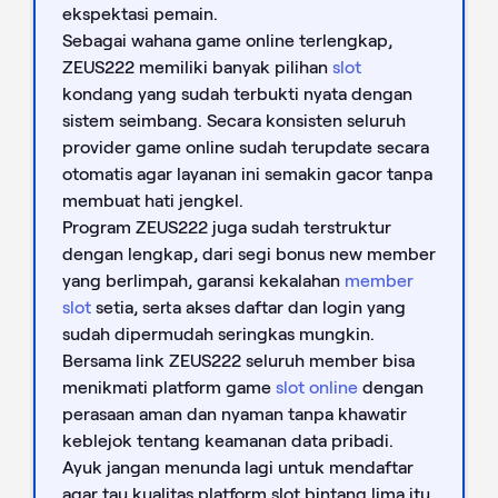
ekspektasi pemain.
Sebagai wahana game online terlengkap,
ZEUS222 memiliki banyak pilihan
slot
kondang yang sudah terbukti nyata dengan
sistem seimbang. Secara konsisten seluruh
provider game online sudah terupdate secara
otomatis agar layanan ini semakin gacor tanpa
membuat hati jengkel.
Program ZEUS222 juga sudah terstruktur
dengan lengkap, dari segi bonus new member
yang berlimpah, garansi kekalahan
member
slot
setia, serta akses daftar dan login yang
sudah dipermudah seringkas mungkin.
Bersama link ZEUS222 seluruh member bisa
menikmati platform game
slot online
dengan
perasaan aman dan nyaman tanpa khawatir
keblejok tentang keamanan data pribadi.
Ayuk jangan menunda lagi untuk mendaftar
agar tau kualitas platform slot bintang lima itu