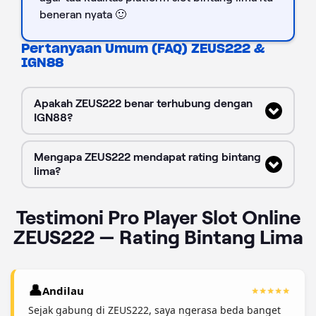
beneran nyata 🙂
Pertanyaan Umum (FAQ) ZEUS222 &
IGN88
Apakah ZEUS222 benar terhubung dengan
IGN88?
Mengapa ZEUS222 mendapat rating bintang
lima?
Testimoni Pro Player Slot Online
ZEUS222 — Rating Bintang Lima
Andilau
Sejak gabung di ZEUS222, saya ngerasa beda banget