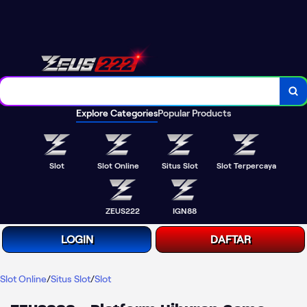
Terhubung Dengan IGN88 — Akses Login & Daftar Semakin Ringkas
Disukai Pro Player Slot Online Berkat Fitur & Kecepatan Berkualitas
Explore Categories
Popular Products
Slot
Slot Online
Situs Slot
Slot Terpercaya
ZEUS222
IGN88
LOGIN
DAFTAR
Slot Online
/
Situs Slot
/
Slot