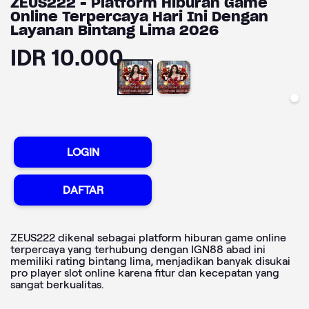
ZEUS222 - Platform Hiburan Game
Online Terpercaya Hari Ini Dengan
Layanan Bintang Lima 2026
IDR 10.000
LOGIN
DAFTAR
ZEUS222 dikenal sebagai platform hiburan game online
terpercaya yang terhubung dengan IGN88 abad ini
memiliki rating bintang lima, menjadikan banyak disukai
pro player slot online karena fitur dan kecepatan yang
sangat berkualitas.