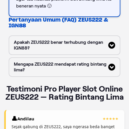
beneran nyata 🙂
Pertanyaan Umum (FAQ) ZEUS222 &
IGN88
Apakah ZEUS222 benar terhubung dengan
IGN88?
Mengapa ZEUS222 mendapat rating bintang
lima?
Testimoni Pro Player Slot Online
ZEUS222 — Rating Bintang Lima
Andilau
Sejak gabung di ZEUS222, saya ngerasa beda banget