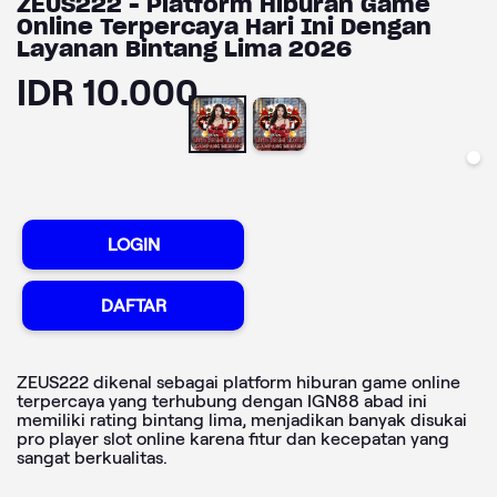
ZEUS222 - Platform Hiburan Game
Online Terpercaya Hari Ini Dengan
Layanan Bintang Lima 2026
IDR 10.000
LOGIN
DAFTAR
ZEUS222 dikenal sebagai platform hiburan game online
terpercaya yang terhubung dengan IGN88 abad ini
memiliki rating bintang lima, menjadikan banyak disukai
pro player slot online karena fitur dan kecepatan yang
sangat berkualitas.