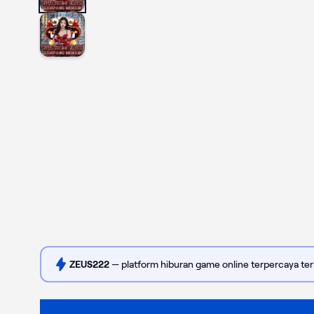
ZEUS222
— platform hiburan game online terpercaya t