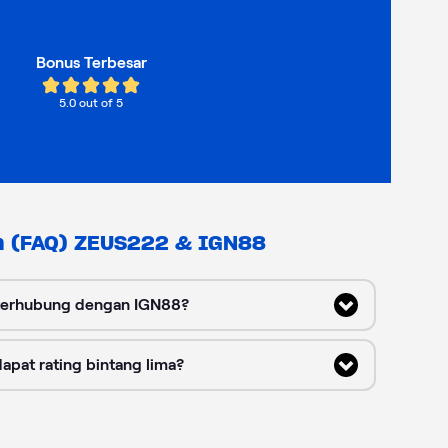
Bonus Terbesar
5.0 out of 5
 (FAQ) ZEUS222 & IGN88
terhubung dengan IGN88?
at rating bintang lima?