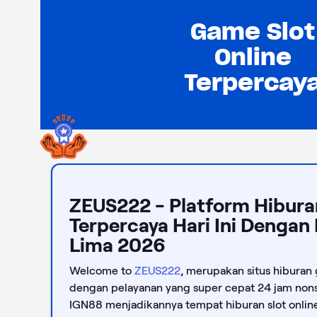
Game Slot
Online
Terpercay
ZEUS222 - Platform Hibur
Terpercaya Hari Ini Dengan
Lima 2026
Welcome to
ZEUS222
, merupakan situs hiburan
dengan pelayanan yang super cepat 24 jam non
IGN88 menjadikannya tempat hiburan slot online