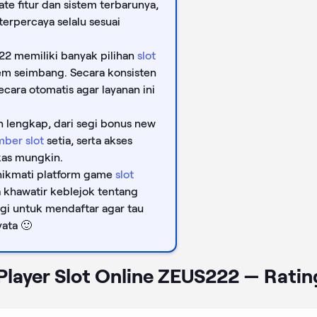
te fitur dan sistem terbarunya,
terpercaya selalu sesuai
2 memiliki banyak pilihan
slot
em seimbang. Secara konsisten
cara otomatis agar layanan ini
 lengkap, dari segi bonus new
ber slot
setia, serta akses
kas mungkin.
nikmati platform game
slot
khawatir keblejok tentang
gi untuk mendaftar agar tau
yata 🙂
Player Slot Online ZEUS222 — Rati