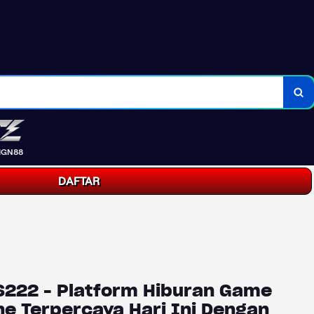
IGN88
DAFTAR
S222 - Platform Hiburan Game
ne Terpercaya Hari Ini Dengan