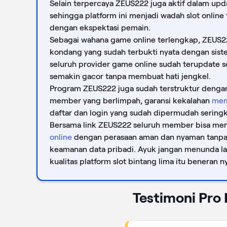
Selain terpercaya ZEUS222 juga aktif dalam upda
sehingga platform ini menjadi wadah slot online 
dengan ekspektasi pemain.
Sebagai wahana game online terlengkap, ZEUS22
kondang yang sudah terbukti nyata dengan sist
seluruh provider game online sudah terupdate se
semakin gacor tanpa membuat hati jengkel.
Program ZEUS222 juga sudah terstruktur dengan
member yang berlimpah, garansi kekalahan
mem
daftar dan login yang sudah dipermudah sering
Bersama link ZEUS222 seluruh member bisa me
online
dengan perasaan aman dan nyaman tanpa 
keamanan data pribadi. Ayuk jangan menunda la
kualitas platform slot bintang lima itu beneran n
Testimoni Pro 