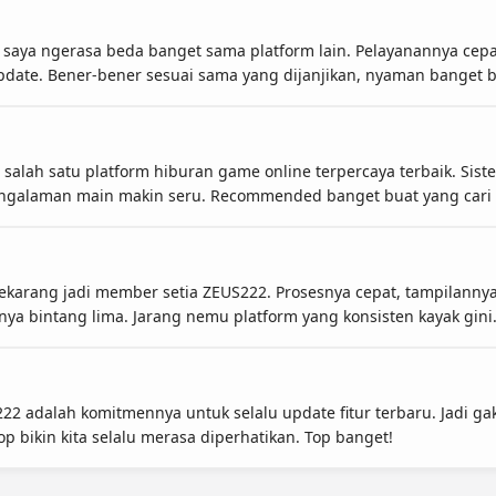
 saya ngerasa beda banget sama platform lain. Pelayanannya cepat
update. Bener-bener sesuai sama yang dijanjikan, nyaman banget b
salah satu platform hiburan game online terpercaya terbaik. Siste
engalaman main makin seru. Recommended banget buat yang cari 
ekarang jadi member setia ZEUS222. Prosesnya cepat, tampilannya
ya bintang lima. Jarang nemu platform yang konsisten kayak gini
222 adalah komitmennya untuk selalu update fitur terbaru. Jadi g
op bikin kita selalu merasa diperhatikan. Top banget!