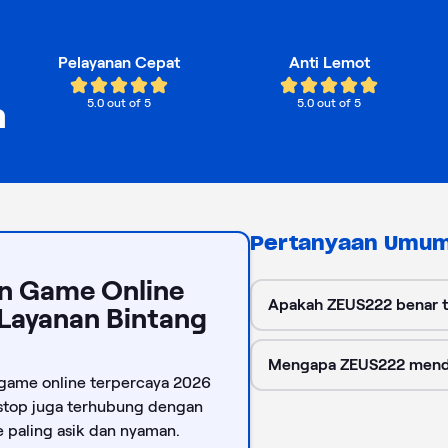
Pelayanan Cepat
Anti Lemot
a
5.0 out of 5
5.0 out of 5
Pertanyaan Umum
an Game Online
Apakah ZEUS222 benar 
 Layanan Bintang
Mengapa ZEUS222 mendap
 game online terpercaya 2026
stop juga terhubung dengan
 paling asik dan nyaman.