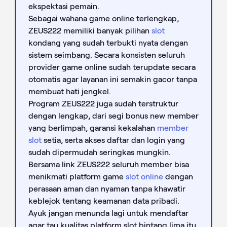
ekspektasi pemain.
Sebagai wahana game online terlengkap,
ZEUS222 memiliki banyak pilihan
slot
kondang yang sudah terbukti nyata dengan
sistem seimbang. Secara konsisten seluruh
provider game online sudah terupdate secara
otomatis agar layanan ini semakin gacor tanpa
membuat hati jengkel.
Program ZEUS222 juga sudah terstruktur
dengan lengkap, dari segi bonus new member
yang berlimpah, garansi kekalahan
member
slot
setia, serta akses daftar dan login yang
sudah dipermudah seringkas mungkin.
Bersama link ZEUS222 seluruh member bisa
menikmati platform game
slot online
dengan
perasaan aman dan nyaman tanpa khawatir
keblejok tentang keamanan data pribadi.
Ayuk jangan menunda lagi untuk mendaftar
agar tau kualitas platform slot bintang lima itu