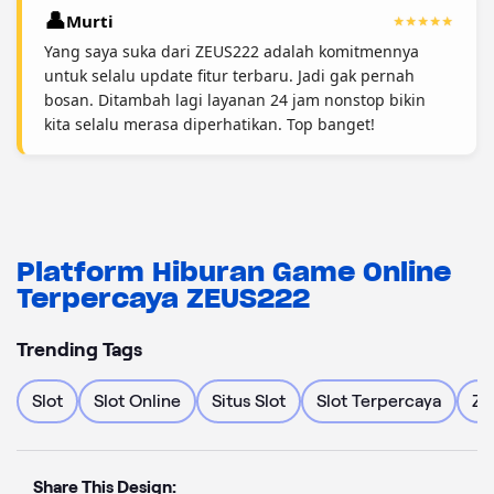
Murti
Yang saya suka dari ZEUS222 adalah komitmennya
untuk selalu update fitur terbaru. Jadi gak pernah
bosan. Ditambah lagi layanan 24 jam nonstop bikin
kita selalu merasa diperhatikan. Top banget!
Platform Hiburan Game Online
Terpercaya ZEUS222
Trending Tags
Slot
Slot Online
Situs Slot
Slot Terpercaya
ZE
Share This Design: