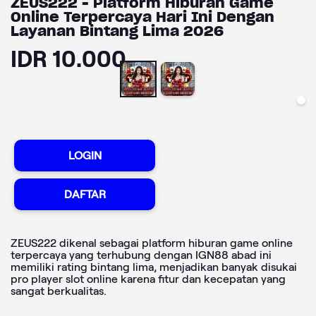
ZEUS222 - Platform Hiburan Game
Online Terpercaya Hari Ini Dengan
Layanan Bintang Lima 2026
IDR 10.000
LOGIN
DAFTAR
ZEUS222 dikenal sebagai platform hiburan game online
terpercaya yang terhubung dengan IGN88 abad ini
memiliki rating bintang lima, menjadikan banyak disukai
pro player slot online karena fitur dan kecepatan yang
sangat berkualitas.