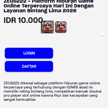
ZEUS222 - Platform Hiburan Game
Online Terpercaya Hari Ini Dengan
Layanan Bintang Lima 2026
IDR 10.000
LOGIN
DAFTAR
ZEUS222 dikenal sebagai platform hiburan game online
terpercaya yang terhubung dengan IGN88 abad ini
memiliki rating bintang lima, menjadikan banyak disukai
pro player slot online karena fitur dan kecepatan yang
sangat berkualitas.