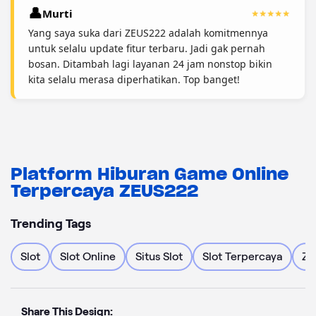
Murti
Yang saya suka dari ZEUS222 adalah komitmennya
untuk selalu update fitur terbaru. Jadi gak pernah
bosan. Ditambah lagi layanan 24 jam nonstop bikin
kita selalu merasa diperhatikan. Top banget!
Platform Hiburan Game Online
Terpercaya ZEUS222
Trending Tags
Slot
Slot Online
Situs Slot
Slot Terpercaya
ZE
Share This Design: