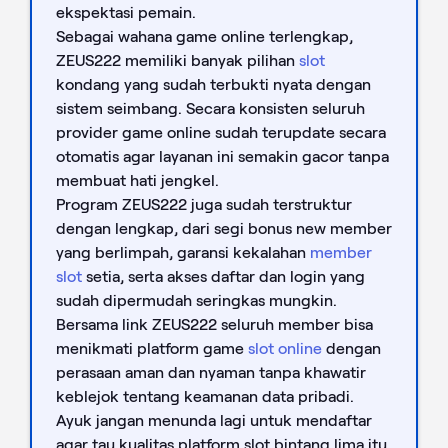
ekspektasi pemain.
Sebagai wahana game online terlengkap,
ZEUS222 memiliki banyak pilihan
slot
kondang yang sudah terbukti nyata dengan
sistem seimbang. Secara konsisten seluruh
provider game online sudah terupdate secara
otomatis agar layanan ini semakin gacor tanpa
membuat hati jengkel.
Program ZEUS222 juga sudah terstruktur
dengan lengkap, dari segi bonus new member
yang berlimpah, garansi kekalahan
member
slot
setia, serta akses daftar dan login yang
sudah dipermudah seringkas mungkin.
Bersama link ZEUS222 seluruh member bisa
menikmati platform game
slot online
dengan
perasaan aman dan nyaman tanpa khawatir
keblejok tentang keamanan data pribadi.
Ayuk jangan menunda lagi untuk mendaftar
agar tau kualitas platform slot bintang lima itu