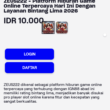
ZEUS222 - Platform Hiburan Game
Online Terpercaya Hari Ini Dengan
Layanan Bintang Lima 2026
IDR 10.000
LOGIN
DAFTAR
ZEUS222 dikenal sebagai platform hiburan game online
terpercaya yang terhubung dengan IGN88 abad ini
memiliki rating bintang lima, menjadikan banyak disukai
pro player slot online karena fitur dan kecepatan yang
sangat berkualitas.