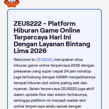
ZEUS222 - Platform
Hiburan Game Online
Terpercaya Hari Ini
Dengan Layanan Bintang
Lima 2026
Welcome to
ZEUS222
, merupakan situs
hiburan game online terpercaya 2026 dengan
pelayanan yang super cepat 24 jam nonstop
juga terhubung dengan IGN88 menjadikannya
tempat hiburan slot online paling asik dan
nyaman. Selain terpercaya ZEUS222 juga aktif
dalam update fitur dan sistem terbarunya,
sehingga platform ini menjadi wadah slot
online terpercaya selalu sesuai dengan