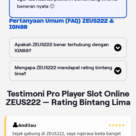
beneran nyata 🙂
Pertanyaan Umum (FAQ) ZEUS222 &
IGN88
Apakah ZEUS222 benar terhubung dengan
IGN88?
Mengapa ZEUS222 mendapat rating bintang
lima?
Testimoni Pro Player Slot Online
ZEUS222 — Rating Bintang Lima
Andilau
Sejak gabung di ZEUS222, saya ngerasa beda banget