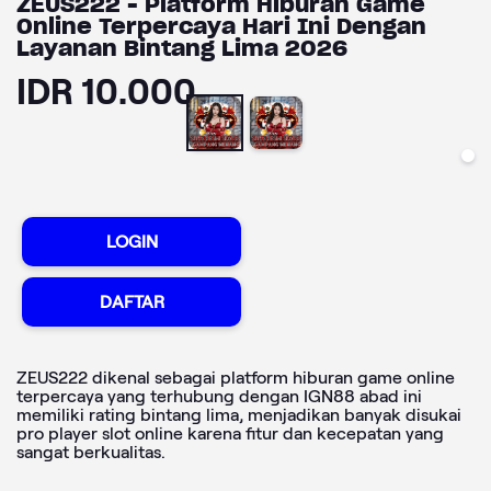
ZEUS222 - Platform Hiburan Game
Online Terpercaya Hari Ini Dengan
Layanan Bintang Lima 2026
IDR 10.000
LOGIN
DAFTAR
ZEUS222 dikenal sebagai platform hiburan game online
terpercaya yang terhubung dengan IGN88 abad ini
memiliki rating bintang lima, menjadikan banyak disukai
pro player slot online karena fitur dan kecepatan yang
sangat berkualitas.