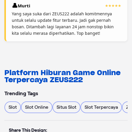
Murti
Yang saya suka dari ZEUS222 adalah komitmennya
untuk selalu update fitur terbaru. Jadi gak pernah
bosan. Ditambah lagi layanan 24 jam nonstop bikin
kita selalu merasa diperhatikan. Top banget!
Platform Hiburan Game Online
Terpercaya ZEUS222
Trending Tags
Slot
Slot Online
Situs Slot
Slot Terpercaya
ZE
Share This Design: