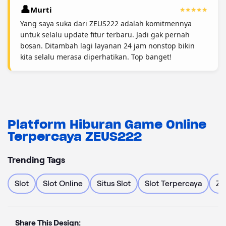
Murti
Yang saya suka dari ZEUS222 adalah komitmennya
untuk selalu update fitur terbaru. Jadi gak pernah
bosan. Ditambah lagi layanan 24 jam nonstop bikin
kita selalu merasa diperhatikan. Top banget!
Platform Hiburan Game Online
Terpercaya ZEUS222
Trending Tags
Slot
Slot Online
Situs Slot
Slot Terpercaya
ZE
Share This Design: