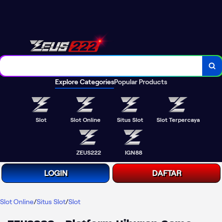
Terhubung Dengan IGN88 — Akses Login & Daftar Semakin Ringkas
Disukai Pro Player Slot Online Berkat Fitur & Kecepatan Berkualitas
Explore Categories
Popular Products
Slot
Slot Online
Situs Slot
Slot Terpercaya
ZEUS222
IGN88
LOGIN
DAFTAR
Slot Online
/
Situs Slot
/
Slot