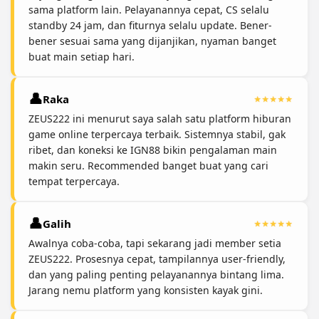
sama platform lain. Pelayanannya cepat, CS selalu
standby 24 jam, dan fiturnya selalu update. Bener-
bener sesuai sama yang dijanjikan, nyaman banget
buat main setiap hari.
Raka
ZEUS222 ini menurut saya salah satu platform hiburan
game online terpercaya terbaik. Sistemnya stabil, gak
ribet, dan koneksi ke IGN88 bikin pengalaman main
makin seru. Recommended banget buat yang cari
tempat terpercaya.
Galih
Awalnya coba-coba, tapi sekarang jadi member setia
ZEUS222. Prosesnya cepat, tampilannya user-friendly,
dan yang paling penting pelayanannya bintang lima.
Jarang nemu platform yang konsisten kayak gini.