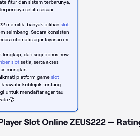
te fitur dan sistem terbarunya,
terpercaya selalu sesuai
2 memiliki banyak pilihan
slot
em seimbang. Secara konsisten
cara otomatis agar layanan ini
 lengkap, dari segi bonus new
ber slot
setia, serta akses
kas mungkin.
nikmati platform game
slot
khawatir keblejok tentang
gi untuk mendaftar agar tau
yata 🙂
Player Slot Online ZEUS222 — Rati