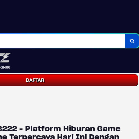
IGN88
DAFTAR
S222 - Platform Hiburan Game
ne Terpercaya Hari Ini Dengan