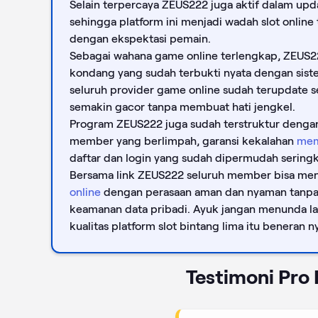
Selain terpercaya ZEUS222 juga aktif dalam upda
sehingga platform ini menjadi wadah slot online 
dengan ekspektasi pemain.
Sebagai wahana game online terlengkap, ZEUS22
kondang yang sudah terbukti nyata dengan sist
seluruh provider game online sudah terupdate se
semakin gacor tanpa membuat hati jengkel.
Program ZEUS222 juga sudah terstruktur dengan
member yang berlimpah, garansi kekalahan
mem
daftar dan login yang sudah dipermudah sering
Bersama link ZEUS222 seluruh member bisa me
online
dengan perasaan aman dan nyaman tanpa 
keamanan data pribadi. Ayuk jangan menunda la
kualitas platform slot bintang lima itu beneran n
Testimoni Pro 