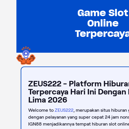
Game Slot
Online
Terpercay
ZEUS222 - Platform Hibur
Terpercaya Hari Ini Dengan
Lima 2026
Welcome to
ZEUS222
, merupakan situs hiburan
dengan pelayanan yang super cepat 24 jam non
IGN88 menjadikannya tempat hiburan slot online