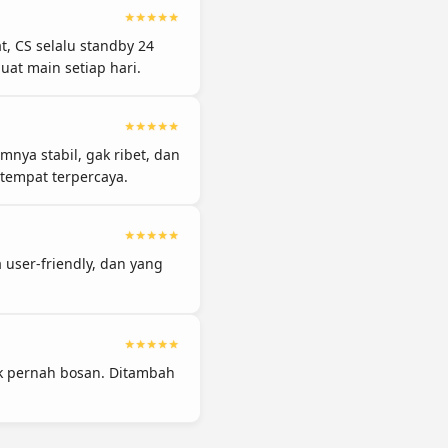
, CS selalu standby 24
uat main setiap hari.
mnya stabil, gak ribet, dan
tempat terpercaya.
 user-friendly, dan yang
.
ak pernah bosan. Ditambah