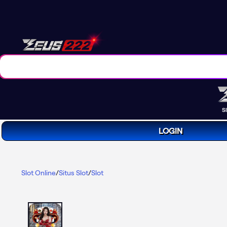
Terhubung Dengan IGN88 — Akses Login & Daftar Semakin 
Disukai Pro Player Slot Online Berkat Fitur & Kecepatan Berk
S
LOGIN
Slot Online
/
Situs Slot
/
Slot