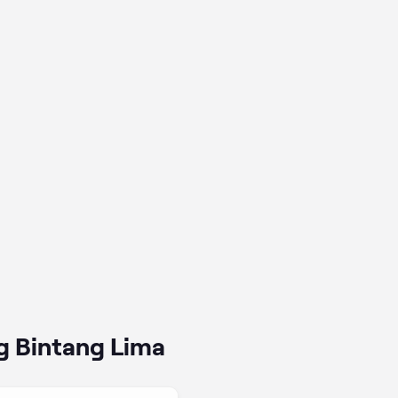
ng Bintang Lima