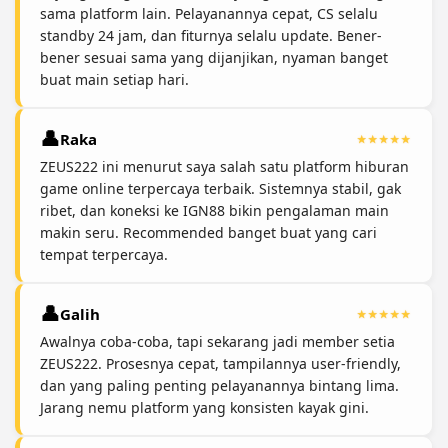
sama platform lain. Pelayanannya cepat, CS selalu
standby 24 jam, dan fiturnya selalu update. Bener-
bener sesuai sama yang dijanjikan, nyaman banget
buat main setiap hari.
Raka
ZEUS222 ini menurut saya salah satu platform hiburan
game online terpercaya terbaik. Sistemnya stabil, gak
ribet, dan koneksi ke IGN88 bikin pengalaman main
makin seru. Recommended banget buat yang cari
tempat terpercaya.
Galih
Awalnya coba-coba, tapi sekarang jadi member setia
ZEUS222. Prosesnya cepat, tampilannya user-friendly,
dan yang paling penting pelayanannya bintang lima.
Jarang nemu platform yang konsisten kayak gini.