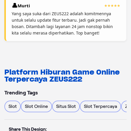
Murti
Yang saya suka dari ZEUS222 adalah komitmennya
untuk selalu update fitur terbaru. Jadi gak pernah
bosan. Ditambah lagi layanan 24 jam nonstop bikin
kita selalu merasa diperhatikan. Top banget!
Platform Hiburan Game Online
Terpercaya ZEUS222
Trending Tags
Slot
Slot Online
Situs Slot
Slot Terpercaya
ZE
Share This Design: