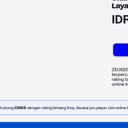
Laya
ID
ZEUS222
terperc
rating 
online 
erhubung
IGN88
dengan rating bintang lima, disukai pro player slot online