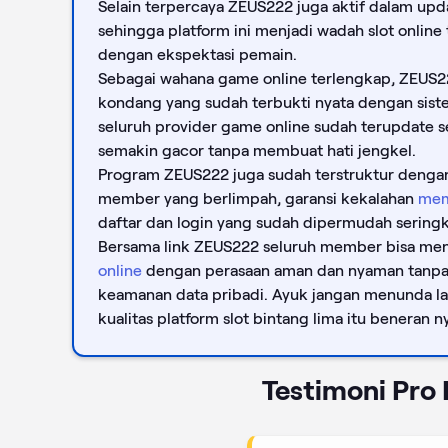
Selain terpercaya ZEUS222 juga aktif dalam upda
sehingga platform ini menjadi wadah slot online 
dengan ekspektasi pemain.
Sebagai wahana game online terlengkap, ZEUS22
kondang yang sudah terbukti nyata dengan sist
seluruh provider game online sudah terupdate se
semakin gacor tanpa membuat hati jengkel.
Program ZEUS222 juga sudah terstruktur dengan
member yang berlimpah, garansi kekalahan
mem
daftar dan login yang sudah dipermudah sering
Bersama link ZEUS222 seluruh member bisa me
online
dengan perasaan aman dan nyaman tanpa 
keamanan data pribadi. Ayuk jangan menunda la
kualitas platform slot bintang lima itu beneran n
Testimoni Pro 