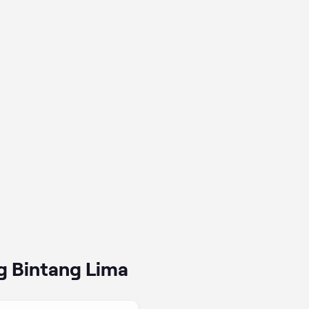
ng Bintang Lima