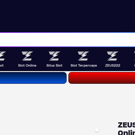
Ringkas
ualitas
lot
Slot Online
Situs Slot
Slot Terpercaya
ZEUS222
ZEU
Onli