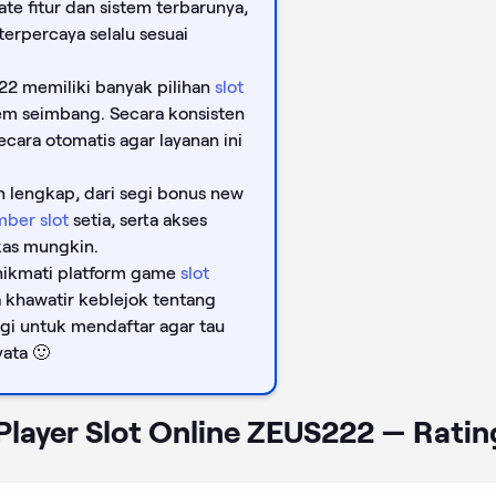
te fitur dan sistem terbarunya,
terpercaya selalu sesuai
2 memiliki banyak pilihan
slot
em seimbang. Secara konsisten
cara otomatis agar layanan ini
 lengkap, dari segi bonus new
ber slot
setia, serta akses
kas mungkin.
nikmati platform game
slot
khawatir keblejok tentang
gi untuk mendaftar agar tau
yata 🙂
Player Slot Online ZEUS222 — Rati