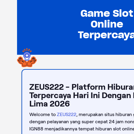
Game Slot
Online
Terpercay
ZEUS222 - Platform Hibur
Terpercaya Hari Ini Dengan
Lima 2026
Welcome to
ZEUS222
, merupakan situs hiburan
dengan pelayanan yang super cepat 24 jam non
IGN88 menjadikannya tempat hiburan slot online