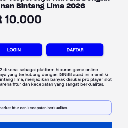
nan Bintang Lima 2026
R 10.000
LOGIN
DAFTAR
 dikenal sebagai platform hiburan game online
aya yang terhubung dengan IGN88 abad ini memiliki
bintang lima, menjadikan banyak disukai pro player slot
karena fitur dan kecepatan yang sangat berkualitas.
 berkat fitur dan kecepatan berkualitas.