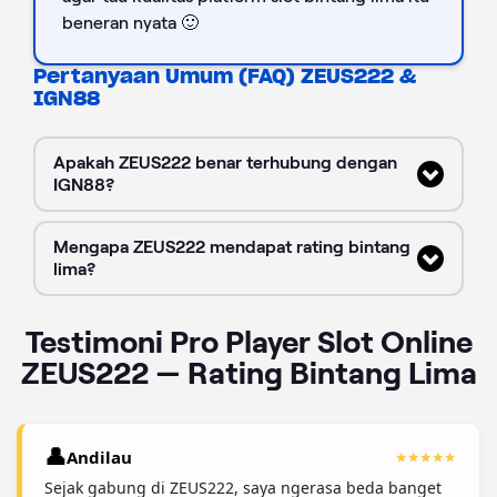
beneran nyata 🙂
Pertanyaan Umum (FAQ) ZEUS222 &
IGN88
Apakah ZEUS222 benar terhubung dengan
IGN88?
Mengapa ZEUS222 mendapat rating bintang
lima?
Testimoni Pro Player Slot Online
ZEUS222 — Rating Bintang Lima
Andilau
Sejak gabung di ZEUS222, saya ngerasa beda banget