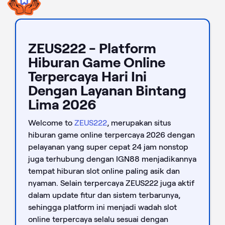
ZEUS222 - Platform
Hiburan Game Online
Terpercaya Hari Ini
Dengan Layanan Bintang
Lima 2026
Welcome to
ZEUS222
, merupakan situs
hiburan game online terpercaya 2026 dengan
pelayanan yang super cepat 24 jam nonstop
juga terhubung dengan IGN88 menjadikannya
tempat hiburan slot online paling asik dan
nyaman. Selain terpercaya ZEUS222 juga aktif
dalam update fitur dan sistem terbarunya,
sehingga platform ini menjadi wadah slot
online terpercaya selalu sesuai dengan