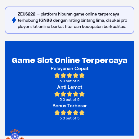
ZEUS222
— platform hiburan game online terpercaya
terhubung
IGN88
dengan rating bintang lima, disukai pro
player slot online berkat fitur dan kecepatan berkualitas.
Game Slot Online Terpercaya
Pelayanan Cepat
5.0 out of 5
Anti Lemot
5.0 out of 5
Bonus Terbesar
5.0 out of 5