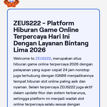
ZEUS222 - Platform
Hiburan Game Online
Terpercaya Hari Ini
Dengan Layanan Bintang
Lima 2026
Welcome to
ZEUS222
, merupakan situs
hiburan game online terpercaya 2026 dengan
pelayanan yang super cepat 24 jam nonstop
juga terhubung dengan IGN88 menjadikannya
tempat hiburan slot online paling asik dan
nyaman. Selain terpercaya ZEUS222 juga aktif
dalam update fitur dan sistem terbarunya,
sehingga platform ini menjadi wadah slot
online terpercaya selalu sesuai dengan