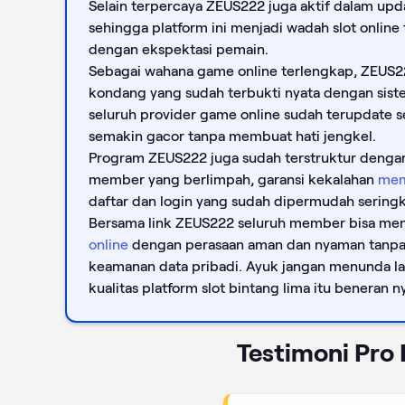
Selain terpercaya ZEUS222 juga aktif dalam upda
sehingga platform ini menjadi wadah slot online 
dengan ekspektasi pemain.
Sebagai wahana game online terlengkap, ZEUS22
kondang yang sudah terbukti nyata dengan sist
seluruh provider game online sudah terupdate se
semakin gacor tanpa membuat hati jengkel.
Program ZEUS222 juga sudah terstruktur dengan
member yang berlimpah, garansi kekalahan
mem
daftar dan login yang sudah dipermudah sering
Bersama link ZEUS222 seluruh member bisa me
online
dengan perasaan aman dan nyaman tanpa 
keamanan data pribadi. Ayuk jangan menunda la
kualitas platform slot bintang lima itu beneran n
Testimoni Pro 