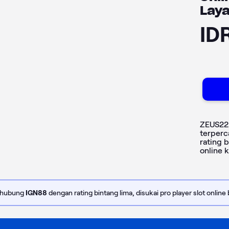
Laya
ID
ZEUS222
terperc
rating 
online 
erhubung
IGN88
dengan rating bintang lima, disukai pro player slot online