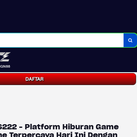
IGN88
DAFTAR
S222 - Platform Hiburan Game
ne Terpercaya Hari Ini Dengan