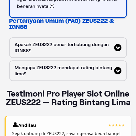
beneran nyata 🙂
Pertanyaan Umum (FAQ) ZEUS222 &
IGN88
Apakah ZEUS222 benar terhubung dengan
IGN88?
Mengapa ZEUS222 mendapat rating bintang
lima?
Testimoni Pro Player Slot Online
ZEUS222 — Rating Bintang Lima
Andilau
Sejak gabung di ZEUS222, saya ngerasa beda banget