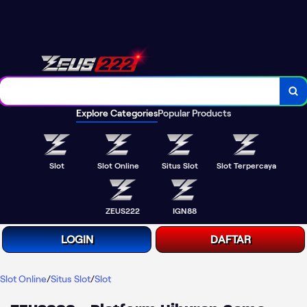
Terhubung Dengan IGN88 — Akses Login & Daftar Semakin Ringkas
Disukai Pro Player Slot Online Berkat Fitur & Kecepatan Berkualitas
Explore Categories
Popular Products
Slot
Slot Online
Situs Slot
Slot Terpercaya
ZEUS222
IGN88
LOGIN
DAFTAR
Slot Online
/
Situs Slot
/
Slot