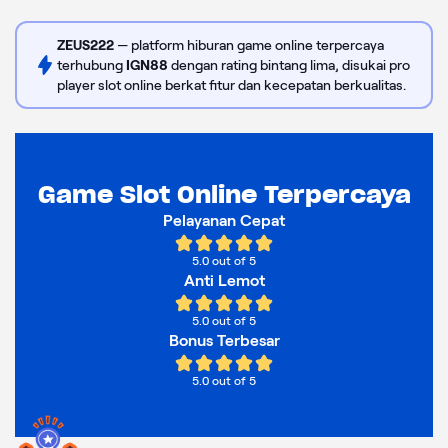
ZEUS222
— platform hiburan game online terpercaya
terhubung
IGN88
dengan rating bintang lima, disukai pro
player slot online berkat fitur dan kecepatan berkualitas.
Game Slot Online Terpercaya
Pelayanan Cepat
5.0 out of 5
Anti Lemot
5.0 out of 5
Bonus Terbesar
5.0 out of 5