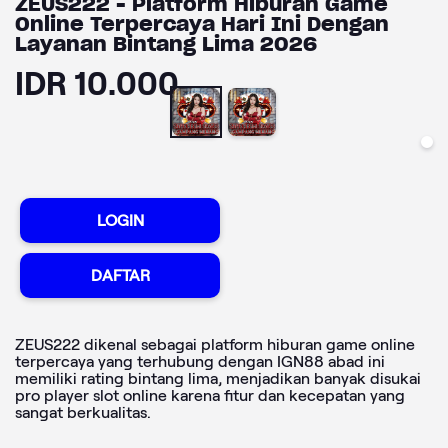
ZEUS222 - Platform Hiburan Game
Online Terpercaya Hari Ini Dengan
Layanan Bintang Lima 2026
IDR 10.000
LOGIN
DAFTAR
ZEUS222 dikenal sebagai platform hiburan game online
terpercaya yang terhubung dengan IGN88 abad ini
memiliki rating bintang lima, menjadikan banyak disukai
pro player slot online karena fitur dan kecepatan yang
sangat berkualitas.