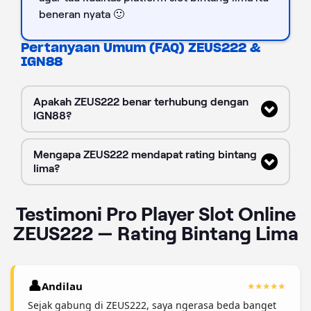
beneran nyata 🙂
Pertanyaan Umum (FAQ) ZEUS222 &
IGN88
Apakah ZEUS222 benar terhubung dengan
IGN88?
Mengapa ZEUS222 mendapat rating bintang
lima?
Testimoni Pro Player Slot Online
ZEUS222 — Rating Bintang Lima
Andilau
Sejak gabung di ZEUS222, saya ngerasa beda banget