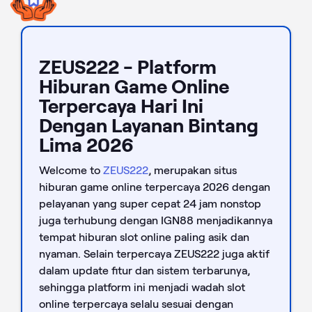
ZEUS222 - Platform
Hiburan Game Online
Terpercaya Hari Ini
Dengan Layanan Bintang
Lima 2026
Welcome to
ZEUS222
, merupakan situs
hiburan game online terpercaya 2026 dengan
pelayanan yang super cepat 24 jam nonstop
juga terhubung dengan IGN88 menjadikannya
tempat hiburan slot online paling asik dan
nyaman. Selain terpercaya ZEUS222 juga aktif
dalam update fitur dan sistem terbarunya,
sehingga platform ini menjadi wadah slot
online terpercaya selalu sesuai dengan