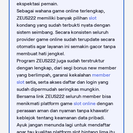
ekspektasi pemain.
Sebagai wahana game online terlengkap,
ZEUS222 memiliki banyak pilihan
slot
kondang yang sudah terbukti nyata dengan
sistem seimbang. Secara konsisten seluruh
provider game online sudah terupdate secara
otomatis agar layanan ini semakin gacor tanpa
membuat hati jengkel.
Program ZEUS222 juga sudah terstruktur
dengan lengkap, dari segi bonus new member
yang berlimpah, garansi kekalahan
member
slot
setia, serta akses daftar dan login yang
sudah dipermudah seringkas mungkin.
Bersama link ZEUS222 seluruh member bisa
menikmati platform game
slot online
dengan
perasaan aman dan nyaman tanpa khawatir
keblejok tentang keamanan data pribadi.
Ayuk jangan menunda lagi untuk mendaftar
agar tau kualitas platform slot bintang lima itu