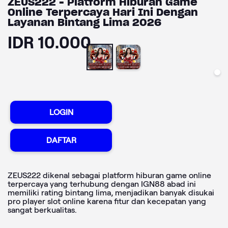
ZEUS222 - Platform Hiburan Game
Online Terpercaya Hari Ini Dengan
Layanan Bintang Lima 2026
IDR 10.000
LOGIN
DAFTAR
ZEUS222 dikenal sebagai platform hiburan game online
terpercaya yang terhubung dengan IGN88 abad ini
memiliki rating bintang lima, menjadikan banyak disukai
pro player slot online karena fitur dan kecepatan yang
sangat berkualitas.