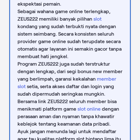
ekspektasi pemain.
Sebagai wahana game online terlengkap,
ZEUS222 memiliki banyak pilihan
slot
kondang yang sudah terbukti nyata dengan
sistem seimbang. Secara konsisten seluruh
provider game online sudah terupdate secara
otomatis agar layanan ini semakin gacor tanpa
membuat hati jengkel.
Program ZEUS222 juga sudah terstruktur
dengan lengkap, dari segi bonus new member
yang berlimpah, garansi kekalahan
member
slot
setia, serta akses daftar dan login yang
sudah dipermudah seringkas mungkin.
Bersama link ZEUS222 seluruh member bisa
menikmati platform game
slot online
dengan
perasaan aman dan nyaman tanpa khawatir
keblejok tentang keamanan data pribadi.
Ayuk jangan menunda lagi untuk mendaftar
agar tau kualitas platform slot bintang lima itu