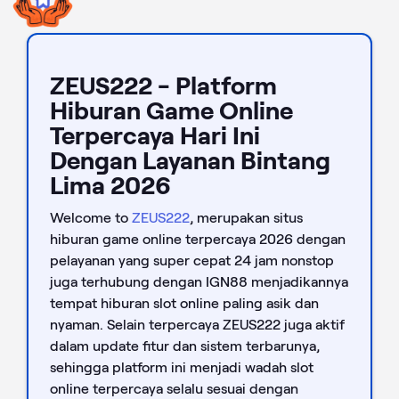
ZEUS222 - Platform
Hiburan Game Online
Terpercaya Hari Ini
Dengan Layanan Bintang
Lima 2026
Welcome to
ZEUS222
, merupakan situs
hiburan game online terpercaya 2026 dengan
pelayanan yang super cepat 24 jam nonstop
juga terhubung dengan IGN88 menjadikannya
tempat hiburan slot online paling asik dan
nyaman. Selain terpercaya ZEUS222 juga aktif
dalam update fitur dan sistem terbarunya,
sehingga platform ini menjadi wadah slot
online terpercaya selalu sesuai dengan