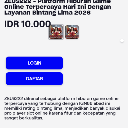
ZEUS222 - Platform Hiburan Game
Online Terpercaya Hari Ini Dengan
Layanan Bintang Lima 2026
IDR 10.000
LOGIN
DAFTAR
ZEUS222 dikenal sebagai platform hiburan game online
terpercaya yang terhubung dengan IGN88 abad ini
memiliki rating bintang lima, menjadikan banyak disukai
pro player slot online karena fitur dan kecepatan yang
sangat berkualitas.