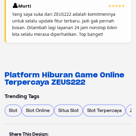
Murti
Yang saya suka dari ZEUS222 adalah komitmennya
untuk selalu update fitur terbaru. Jadi gak pernah
bosan. Ditambah lagi layanan 24 jam nonstop bikin
kita selalu merasa diperhatikan. Top banget!
Platform Hiburan Game Online
Terpercaya ZEUS222
Trending Tags
Slot
Slot Online
Situs Slot
Slot Terpercaya
ZE
Share This Design: