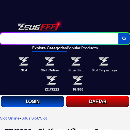
Terhubung Dengan IGN88 — Akses Login & Daftar Semakin Ringkas
Disukai Pro Player Slot Online Berkat Fitur & Kecepatan Berkualitas
Explore Categories
Popular Products
Slot
Slot Online
Situs Slot
Slot Terpercaya
ZEUS222
IGN88
LOGIN
DAFTAR
Slot Online
/
Situs Slot
/
Slot