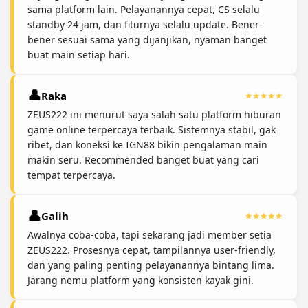
sama platform lain. Pelayanannya cepat, CS selalu
standby 24 jam, dan fiturnya selalu update. Bener-
bener sesuai sama yang dijanjikan, nyaman banget
buat main setiap hari.
Raka
ZEUS222 ini menurut saya salah satu platform hiburan
game online terpercaya terbaik. Sistemnya stabil, gak
ribet, dan koneksi ke IGN88 bikin pengalaman main
makin seru. Recommended banget buat yang cari
tempat terpercaya.
Galih
Awalnya coba-coba, tapi sekarang jadi member setia
ZEUS222. Prosesnya cepat, tampilannya user-friendly,
dan yang paling penting pelayanannya bintang lima.
Jarang nemu platform yang konsisten kayak gini.