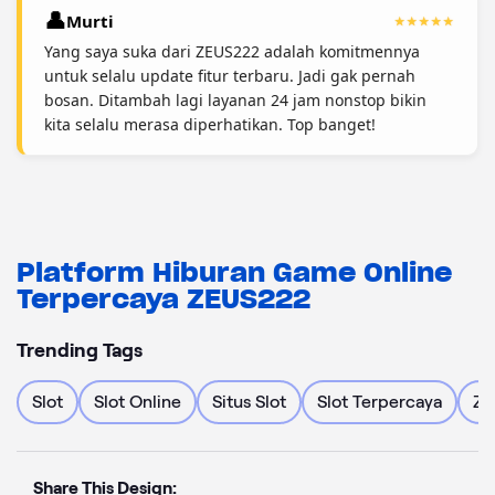
Murti
Yang saya suka dari ZEUS222 adalah komitmennya
untuk selalu update fitur terbaru. Jadi gak pernah
bosan. Ditambah lagi layanan 24 jam nonstop bikin
kita selalu merasa diperhatikan. Top banget!
Platform Hiburan Game Online
Terpercaya ZEUS222
Trending Tags
Slot
Slot Online
Situs Slot
Slot Terpercaya
ZE
Share This Design: