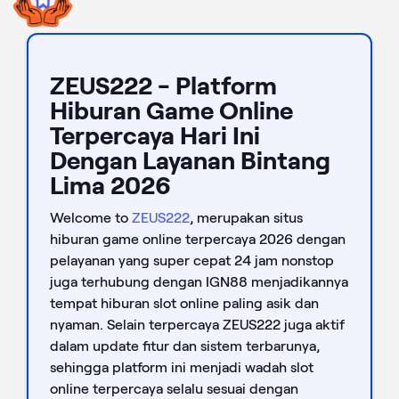
ZEUS222 - Platform
Hiburan Game Online
Terpercaya Hari Ini
Dengan Layanan Bintang
Lima 2026
Welcome to
ZEUS222
, merupakan situs
hiburan game online terpercaya 2026 dengan
pelayanan yang super cepat 24 jam nonstop
juga terhubung dengan IGN88 menjadikannya
tempat hiburan slot online paling asik dan
nyaman. Selain terpercaya ZEUS222 juga aktif
dalam update fitur dan sistem terbarunya,
sehingga platform ini menjadi wadah slot
online terpercaya selalu sesuai dengan