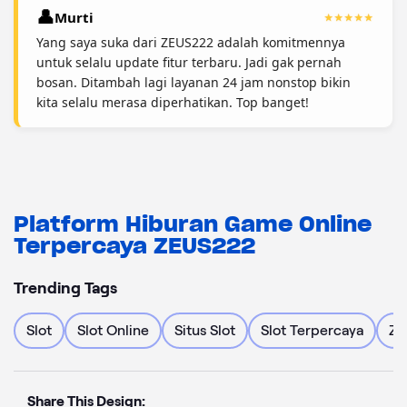
Murti
Yang saya suka dari ZEUS222 adalah komitmennya
untuk selalu update fitur terbaru. Jadi gak pernah
bosan. Ditambah lagi layanan 24 jam nonstop bikin
kita selalu merasa diperhatikan. Top banget!
Platform Hiburan Game Online
Terpercaya ZEUS222
Trending Tags
Slot
Slot Online
Situs Slot
Slot Terpercaya
ZE
Share This Design: