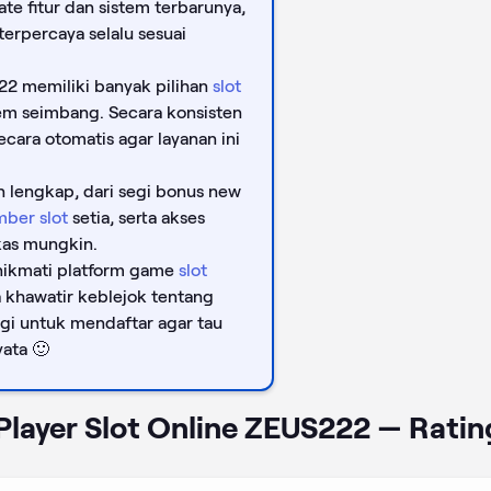
te fitur dan sistem terbarunya,
terpercaya selalu sesuai
2 memiliki banyak pilihan
slot
em seimbang. Secara konsisten
cara otomatis agar layanan ini
 lengkap, dari segi bonus new
ber slot
setia, serta akses
kas mungkin.
nikmati platform game
slot
khawatir keblejok tentang
gi untuk mendaftar agar tau
yata 🙂
Player Slot Online ZEUS222 — Rati