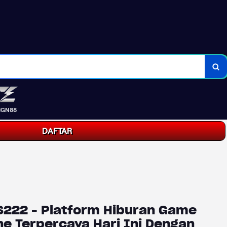
IGN88
DAFTAR
S222 - Platform Hiburan Game
ne Terpercaya Hari Ini Dengan