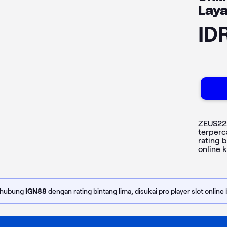
Laya
ID
ZEUS222
terperc
rating 
online 
erhubung
IGN88
dengan rating bintang lima, disukai pro player slot online