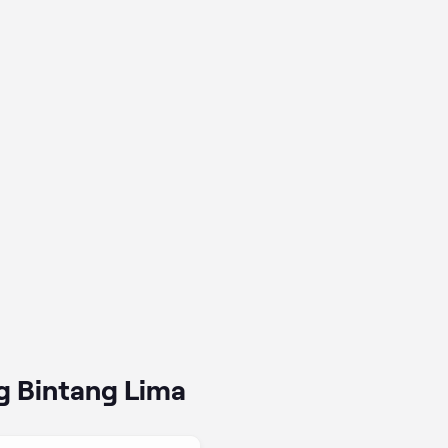
ng Bintang Lima