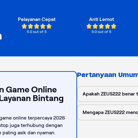
Pelayanan Cepat
Anti Lemot
a
5.0 out of 5
5.0 out of 5
Pertanyaan Umum
an Game Online
Apakah ZEUS222 benar 
 Layanan Bintang
Mengapa ZEUS222 mendap
 game online terpercaya 2026
stop juga terhubung dengan
 paling asik dan nyaman.