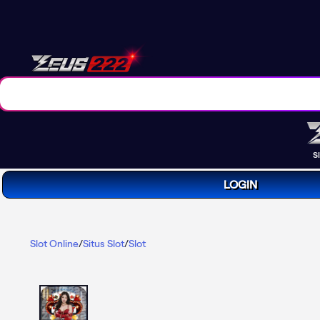
Terhubung Dengan IGN88 — Akses Login & Daftar Semakin 
Disukai Pro Player Slot Online Berkat Fitur & Kecepatan Berk
S
LOGIN
Slot Online
/
Situs Slot
/
Slot