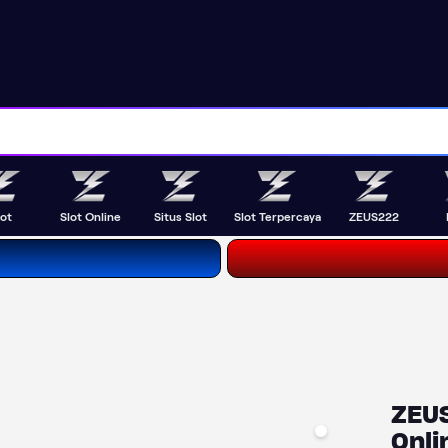
Ringkas
ualitas
lot
Slot Online
Situs Slot
Slot Terpercaya
ZEUS222
ZEU
Onli