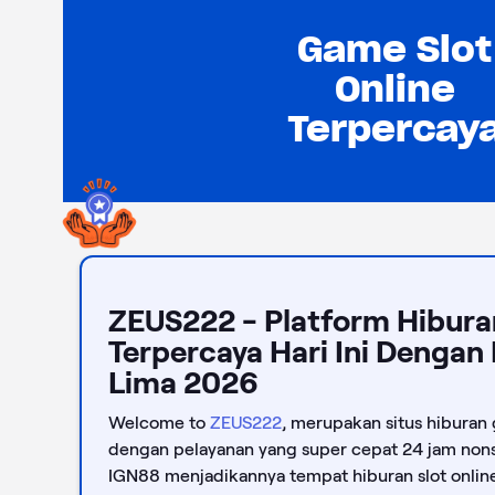
Game Slot
Online
Terpercay
ZEUS222 - Platform Hibur
Terpercaya Hari Ini Dengan
Lima 2026
Welcome to
ZEUS222
, merupakan situs hiburan
dengan pelayanan yang super cepat 24 jam non
IGN88 menjadikannya tempat hiburan slot online