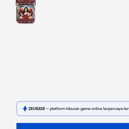
ZEUS222
— platform hiburan game online terpercaya t