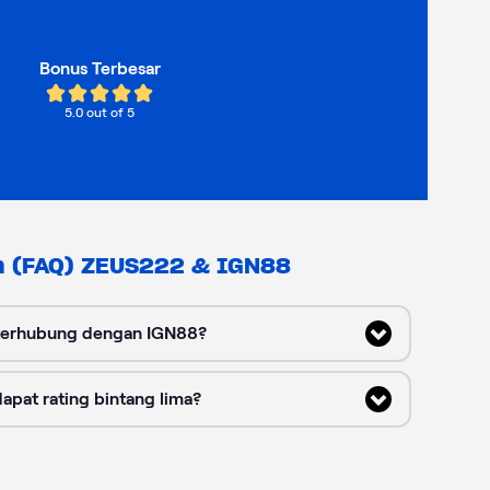
Bonus Terbesar
5.0 out of 5
 (FAQ) ZEUS222 & IGN88
terhubung dengan IGN88?
at rating bintang lima?