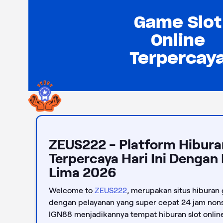
Game Slot
Online
Terpercay
ZEUS222 - Platform Hibur
Terpercaya Hari Ini Dengan
Lima 2026
Welcome to
ZEUS222
, merupakan situs hiburan
dengan pelayanan yang super cepat 24 jam non
IGN88 menjadikannya tempat hiburan slot online