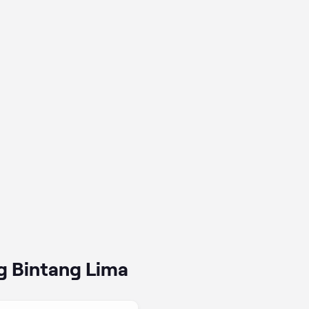
ng Bintang Lima