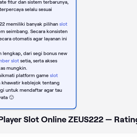
te fitur dan sistem terbarunya,
terpercaya selalu sesuai
2 memiliki banyak pilihan
slot
em seimbang. Secara konsisten
cara otomatis agar layanan ini
 lengkap, dari segi bonus new
ber slot
setia, serta akses
kas mungkin.
nikmati platform game
slot
khawatir keblejok tentang
gi untuk mendaftar agar tau
yata 🙂
Player Slot Online ZEUS222 — Rati