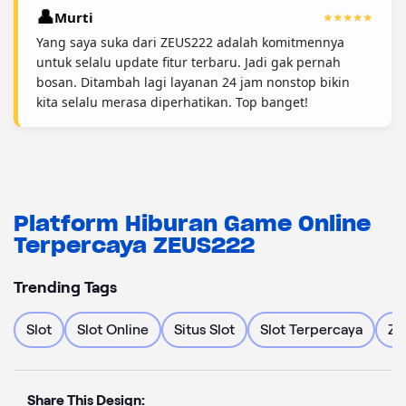
Murti
Yang saya suka dari ZEUS222 adalah komitmennya
untuk selalu update fitur terbaru. Jadi gak pernah
bosan. Ditambah lagi layanan 24 jam nonstop bikin
kita selalu merasa diperhatikan. Top banget!
Platform Hiburan Game Online
Terpercaya ZEUS222
Trending Tags
Slot
Slot Online
Situs Slot
Slot Terpercaya
ZE
Share This Design: