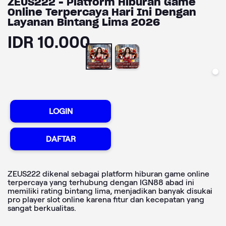
ZEUS222 - Platform Hiburan Game
Online Terpercaya Hari Ini Dengan
Layanan Bintang Lima 2026
IDR 10.000
LOGIN
DAFTAR
ZEUS222 dikenal sebagai platform hiburan game online
terpercaya yang terhubung dengan IGN88 abad ini
memiliki rating bintang lima, menjadikan banyak disukai
pro player slot online karena fitur dan kecepatan yang
sangat berkualitas.