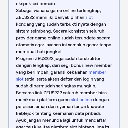
ekspektasi pemain.
Sebagai wahana game online terlengkap,
ZEUS222 memiliki banyak pilihan
slot
kondang yang sudah terbukti nyata dengan
sistem seimbang. Secara konsisten seluruh
provider game online sudah terupdate secara
otomatis agar layanan ini semakin gacor tanpa
membuat hati jengkel.
Program ZEUS222 juga sudah terstruktur
dengan lengkap, dari segi bonus new member
yang berlimpah, garansi kekalahan
member
slot
setia, serta akses daftar dan login yang
sudah dipermudah seringkas mungkin.
Bersama link ZEUS222 seluruh member bisa
menikmati platform game
slot online
dengan
perasaan aman dan nyaman tanpa khawatir
keblejok tentang keamanan data pribadi.
Ayuk jangan menunda lagi untuk mendaftar
agar tau kualitas platform slot bintang lima itu