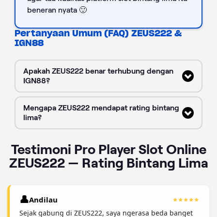
beneran nyata 🙂
Pertanyaan Umum (FAQ) ZEUS222 &
IGN88
Apakah ZEUS222 benar terhubung dengan
IGN88?
Mengapa ZEUS222 mendapat rating bintang
lima?
Testimoni Pro Player Slot Online
ZEUS222 — Rating Bintang Lima
Andilau
Sejak gabung di ZEUS222, saya ngerasa beda banget