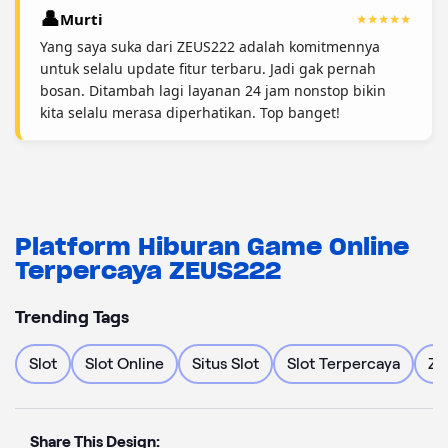
Murti
Yang saya suka dari ZEUS222 adalah komitmennya
untuk selalu update fitur terbaru. Jadi gak pernah
bosan. Ditambah lagi layanan 24 jam nonstop bikin
kita selalu merasa diperhatikan. Top banget!
Platform Hiburan Game Online
Terpercaya ZEUS222
Trending Tags
Slot
Slot Online
Situs Slot
Slot Terpercaya
ZE
Share This Design: