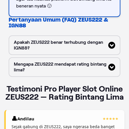
beneran nyata 🙂
Pertanyaan Umum (FAQ) ZEUS222 &
IGN88
Apakah ZEUS222 benar terhubung dengan
IGN88?
Mengapa ZEUS222 mendapat rating bintang
lima?
Testimoni Pro Player Slot Online
ZEUS222 — Rating Bintang Lima
Andilau
Sejak gabung di ZEUS222, saya ngerasa beda banget