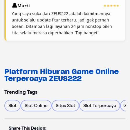
Murti
Yang saya suka dari ZEUS222 adalah komitmennya
untuk selalu update fitur terbaru. Jadi gak pernah
bosan. Ditambah lagi layanan 24 jam nonstop bikin
kita selalu merasa diperhatikan. Top banget!
Platform Hiburan Game Online
Terpercaya ZEUS222
Trending Tags
Slot
Slot Online
Situs Slot
Slot Terpercaya
ZE
Share This Design: