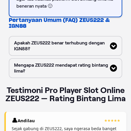
beneran nyata 🙂
Pertanyaan Umum (FAQ) ZEUS222 &
IGN88
Apakah ZEUS222 benar terhubung dengan
IGN88?
Mengapa ZEUS222 mendapat rating bintang
lima?
Testimoni Pro Player Slot Online
ZEUS222 — Rating Bintang Lima
Andilau
Sejak gabung di ZEUS222, saya ngerasa beda banget