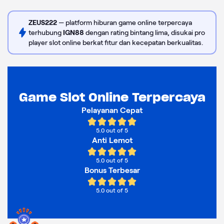
ZEUS222
— platform hiburan game online terpercaya
terhubung
IGN88
dengan rating bintang lima, disukai pro
player slot online berkat fitur dan kecepatan berkualitas.
Game Slot Online Terpercaya
Pelayanan Cepat
5.0 out of 5
Anti Lemot
5.0 out of 5
Bonus Terbesar
5.0 out of 5