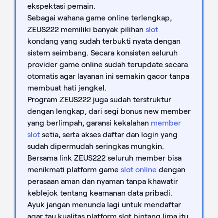
ekspektasi pemain.
Sebagai wahana game online terlengkap,
ZEUS222 memiliki banyak pilihan
slot
kondang yang sudah terbukti nyata dengan
sistem seimbang. Secara konsisten seluruh
provider game online sudah terupdate secara
otomatis agar layanan ini semakin gacor tanpa
membuat hati jengkel.
Program ZEUS222 juga sudah terstruktur
dengan lengkap, dari segi bonus new member
yang berlimpah, garansi kekalahan
member
slot
setia, serta akses daftar dan login yang
sudah dipermudah seringkas mungkin.
Bersama link ZEUS222 seluruh member bisa
menikmati platform game
slot online
dengan
perasaan aman dan nyaman tanpa khawatir
keblejok tentang keamanan data pribadi.
Ayuk jangan menunda lagi untuk mendaftar
agar tau kualitas platform slot bintang lima itu