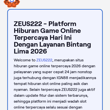
ZEUS222 - Platform
Hiburan Game Online
Terpercaya Hari Ini
Dengan Layanan Bintang
Lima 2026
Welcome to
ZEUS222
, merupakan situs
hiburan game online terpercaya 2026 dengan
pelayanan yang super cepat 24 jam nonstop
juga terhubung dengan IGN88 menjadikannya
tempat hiburan slot online paling asik dan
nyaman. Selain terpercaya ZEUS222 juga aktif
dalam update fitur dan sistem terbarunya,
sehingga platform ini menjadi wadah slot
online terpercaya selalu sesuai dengan