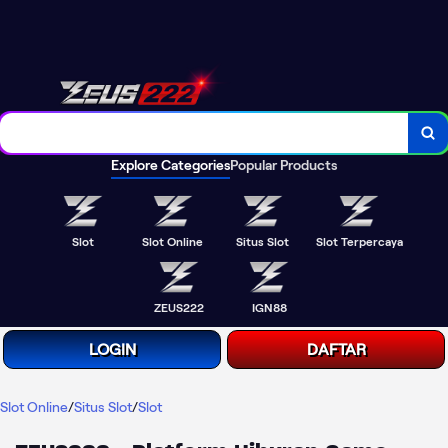
Terhubung Dengan IGN88 — Akses Login & Daftar Semakin Ringkas
Disukai Pro Player Slot Online Berkat Fitur & Kecepatan Berkualitas
Explore Categories
Popular Products
Slot
Slot Online
Situs Slot
Slot Terpercaya
ZEUS222
IGN88
LOGIN
DAFTAR
Slot Online
/
Situs Slot
/
Slot