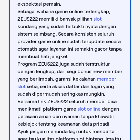
ekspektasi pemain.
Sebagai wahana game online terlengkap,
ZEUS222 memiliki banyak pilihan
slot
kondang yang sudah terbukti nyata dengan
sistem seimbang. Secara konsisten seluruh
provider game online sudah terupdate secara
otomatis agar layanan ini semakin gacor tanpa
membuat hati jengkel.
Program ZEUS222 juga sudah terstruktur
dengan lengkap, dari segi bonus new member
yang berlimpah, garansi kekalahan
member
slot
setia, serta akses daftar dan login yang
sudah dipermudah seringkas mungkin.
Bersama link ZEUS222 seluruh member bisa
menikmati platform game
slot online
dengan
perasaan aman dan nyaman tanpa khawatir
keblejok tentang keamanan data pribadi.
Ayuk jangan menunda lagi untuk mendaftar
agar tau kualitas platform slot bintang lima itu