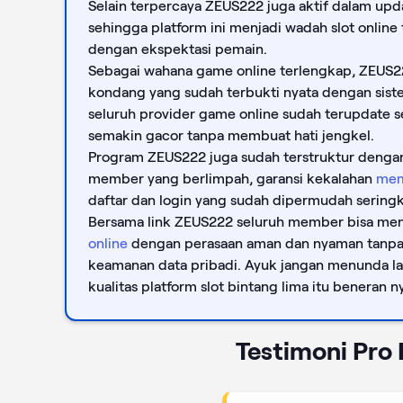
Selain terpercaya ZEUS222 juga aktif dalam upda
sehingga platform ini menjadi wadah slot online 
dengan ekspektasi pemain.
Sebagai wahana game online terlengkap, ZEUS22
kondang yang sudah terbukti nyata dengan sist
seluruh provider game online sudah terupdate se
semakin gacor tanpa membuat hati jengkel.
Program ZEUS222 juga sudah terstruktur dengan
member yang berlimpah, garansi kekalahan
mem
daftar dan login yang sudah dipermudah sering
Bersama link ZEUS222 seluruh member bisa me
online
dengan perasaan aman dan nyaman tanpa 
keamanan data pribadi. Ayuk jangan menunda la
kualitas platform slot bintang lima itu beneran n
Testimoni Pro 