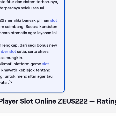
te fitur dan sistem terbarunya,
terpercaya selalu sesuai
2 memiliki banyak pilihan
slot
em seimbang. Secara konsisten
cara otomatis agar layanan ini
 lengkap, dari segi bonus new
ber slot
setia, serta akses
kas mungkin.
nikmati platform game
slot
khawatir keblejok tentang
gi untuk mendaftar agar tau
yata 🙂
Player Slot Online ZEUS222 — Rati