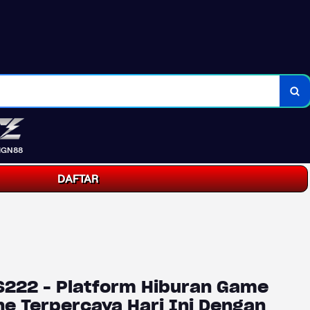
IGN88
DAFTAR
S222 - Platform Hiburan Game
ne Terpercaya Hari Ini Dengan