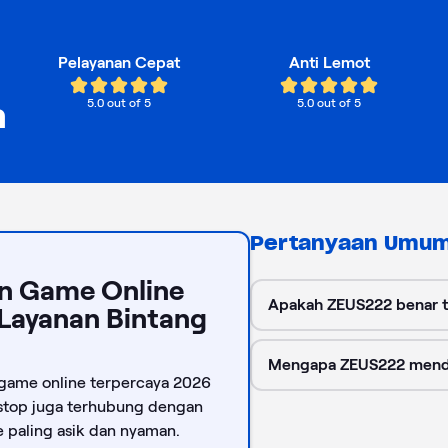
Pelayanan Cepat
Anti Lemot
a
5.0 out of 5
5.0 out of 5
Pertanyaan Umum
an Game Online
Apakah ZEUS222 benar 
 Layanan Bintang
Mengapa ZEUS222 mendap
 game online terpercaya 2026
stop juga terhubung dengan
 paling asik dan nyaman.