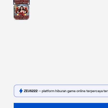
ZEUS222
— platform hiburan game online terpercaya t