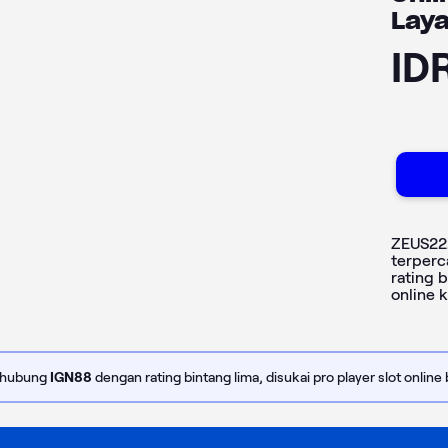
Laya
ID
ZEUS222
terperc
rating 
online 
erhubung
IGN88
dengan rating bintang lima, disukai pro player slot online