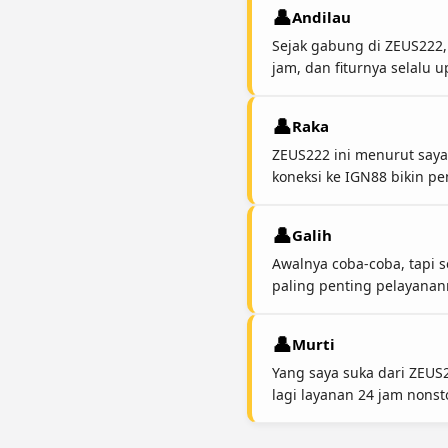
Andilau
Sejak gabung di ZEUS222,
jam, dan fiturnya selalu 
Raka
ZEUS222 ini menurut saya 
koneksi ke IGN88 bikin p
Galih
Awalnya coba-coba, tapi s
paling penting pelayanann
Murti
Yang saya suka dari ZEUS
lagi layanan 24 jam nonst