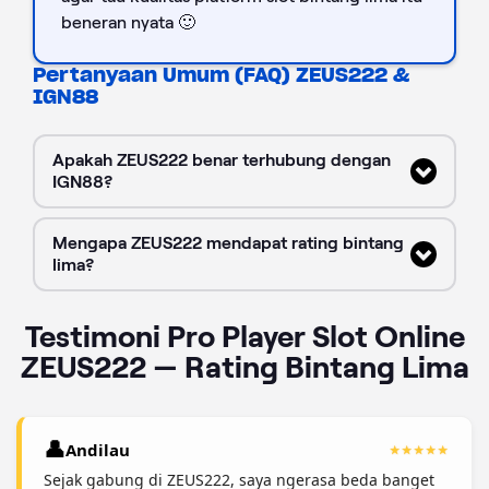
beneran nyata 🙂
Pertanyaan Umum (FAQ) ZEUS222 &
IGN88
Apakah ZEUS222 benar terhubung dengan
IGN88?
Mengapa ZEUS222 mendapat rating bintang
lima?
Testimoni Pro Player Slot Online
ZEUS222 — Rating Bintang Lima
Andilau
Sejak gabung di ZEUS222, saya ngerasa beda banget