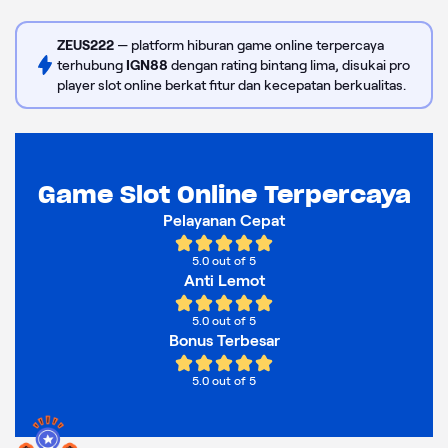
ZEUS222
— platform hiburan game online terpercaya
terhubung
IGN88
dengan rating bintang lima, disukai pro
player slot online berkat fitur dan kecepatan berkualitas.
Game Slot Online Terpercaya
Pelayanan Cepat
5.0 out of 5
Anti Lemot
5.0 out of 5
Bonus Terbesar
5.0 out of 5