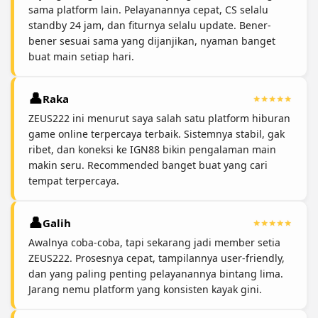
sama platform lain. Pelayanannya cepat, CS selalu
standby 24 jam, dan fiturnya selalu update. Bener-
bener sesuai sama yang dijanjikan, nyaman banget
buat main setiap hari.
Raka
ZEUS222 ini menurut saya salah satu platform hiburan
game online terpercaya terbaik. Sistemnya stabil, gak
ribet, dan koneksi ke IGN88 bikin pengalaman main
makin seru. Recommended banget buat yang cari
tempat terpercaya.
Galih
Awalnya coba-coba, tapi sekarang jadi member setia
ZEUS222. Prosesnya cepat, tampilannya user-friendly,
dan yang paling penting pelayanannya bintang lima.
Jarang nemu platform yang konsisten kayak gini.