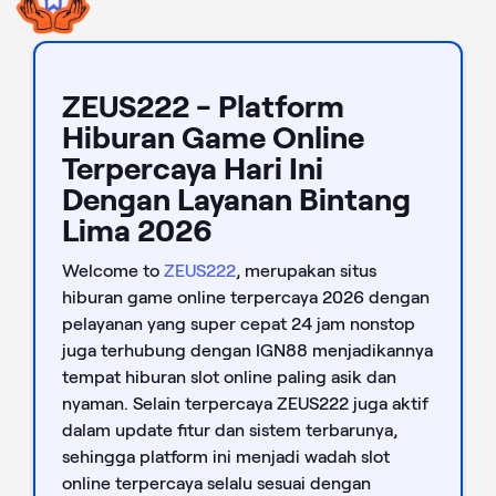
ZEUS222 - Platform
Hiburan Game Online
Terpercaya Hari Ini
Dengan Layanan Bintang
Lima 2026
Welcome to
ZEUS222
, merupakan situs
hiburan game online terpercaya 2026 dengan
pelayanan yang super cepat 24 jam nonstop
juga terhubung dengan IGN88 menjadikannya
tempat hiburan slot online paling asik dan
nyaman. Selain terpercaya ZEUS222 juga aktif
dalam update fitur dan sistem terbarunya,
sehingga platform ini menjadi wadah slot
online terpercaya selalu sesuai dengan