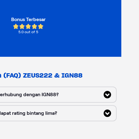
Bonus Terbesar
5.0 out of 5
 (FAQ) ZEUS222 & IGN88
terhubung dengan IGN88?
at rating bintang lima?