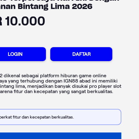
nan Bintang Lima 2026
R 10.000
LOGIN
DAFTAR
 dikenal sebagai platform hiburan game online
aya yang terhubung dengan IGN88 abad ini memiliki
bintang lima, menjadikan banyak disukai pro player slot
karena fitur dan kecepatan yang sangat berkualitas.
 berkat fitur dan kecepatan berkualitas.