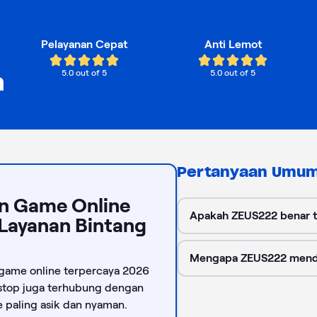
Pelayanan Cepat
Anti Lemot
a
5.0 out of 5
5.0 out of 5
Pertanyaan Umum
an Game Online
Apakah ZEUS222 benar 
 Layanan Bintang
Mengapa ZEUS222 mendap
 game online terpercaya 2026
stop juga terhubung dengan
 paling asik dan nyaman.