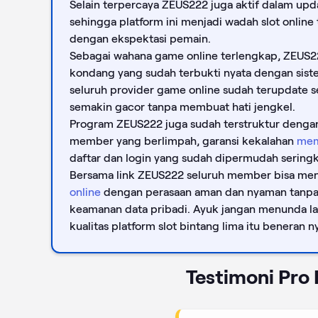
Selain terpercaya ZEUS222 juga aktif dalam upda
sehingga platform ini menjadi wadah slot online 
dengan ekspektasi pemain.
Sebagai wahana game online terlengkap, ZEUS22
kondang yang sudah terbukti nyata dengan sist
seluruh provider game online sudah terupdate se
semakin gacor tanpa membuat hati jengkel.
Program ZEUS222 juga sudah terstruktur dengan
member yang berlimpah, garansi kekalahan
mem
daftar dan login yang sudah dipermudah sering
Bersama link ZEUS222 seluruh member bisa me
online
dengan perasaan aman dan nyaman tanpa 
keamanan data pribadi. Ayuk jangan menunda la
kualitas platform slot bintang lima itu beneran n
Testimoni Pro 