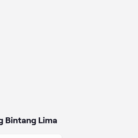
ng Bintang Lima