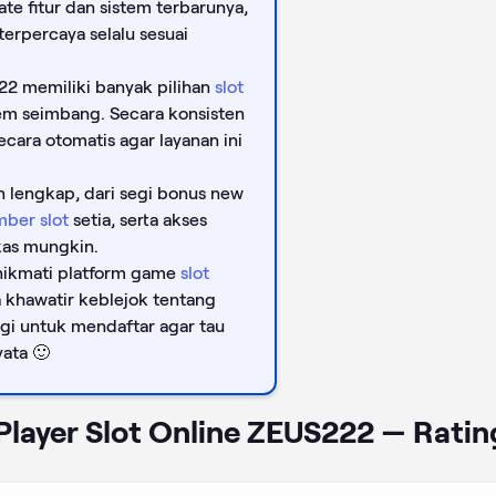
te fitur dan sistem terbarunya,
terpercaya selalu sesuai
2 memiliki banyak pilihan
slot
em seimbang. Secara konsisten
cara otomatis agar layanan ini
 lengkap, dari segi bonus new
ber slot
setia, serta akses
kas mungkin.
nikmati platform game
slot
khawatir keblejok tentang
gi untuk mendaftar agar tau
yata 🙂
Player Slot Online ZEUS222 — Rati