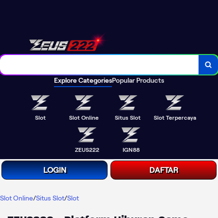
Terhubung Dengan IGN88 — Akses Login & Daftar Semakin Ringkas
Disukai Pro Player Slot Online Berkat Fitur & Kecepatan Berkualitas
Explore Categories
Popular Products
Slot
Slot Online
Situs Slot
Slot Terpercaya
ZEUS222
IGN88
LOGIN
DAFTAR
Slot Online
/
Situs Slot
/
Slot