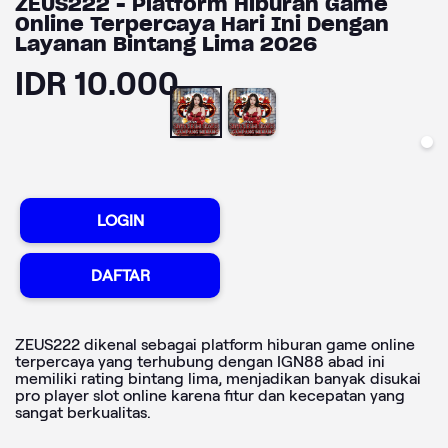
ZEUS222 - Platform Hiburan Game
Online Terpercaya Hari Ini Dengan
Layanan Bintang Lima 2026
IDR 10.000
LOGIN
DAFTAR
ZEUS222 dikenal sebagai platform hiburan game online
terpercaya yang terhubung dengan IGN88 abad ini
memiliki rating bintang lima, menjadikan banyak disukai
pro player slot online karena fitur dan kecepatan yang
sangat berkualitas.