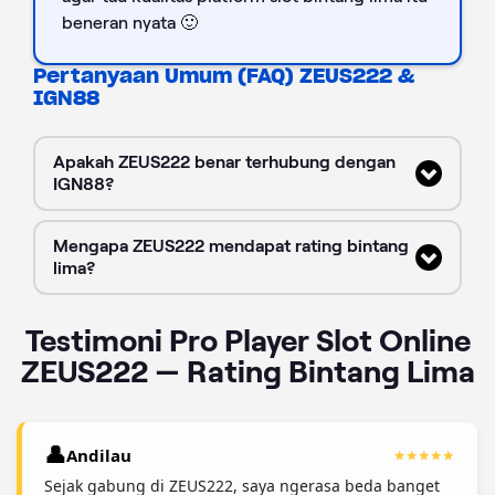
beneran nyata 🙂
Pertanyaan Umum (FAQ) ZEUS222 &
IGN88
Apakah ZEUS222 benar terhubung dengan
IGN88?
Mengapa ZEUS222 mendapat rating bintang
lima?
Testimoni Pro Player Slot Online
ZEUS222 — Rating Bintang Lima
Andilau
Sejak gabung di ZEUS222, saya ngerasa beda banget