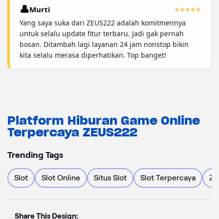
Murti
Yang saya suka dari ZEUS222 adalah komitmennya
untuk selalu update fitur terbaru. Jadi gak pernah
bosan. Ditambah lagi layanan 24 jam nonstop bikin
kita selalu merasa diperhatikan. Top banget!
Platform Hiburan Game Online
Terpercaya ZEUS222
Trending Tags
Slot
Slot Online
Situs Slot
Slot Terpercaya
ZE
Share This Design: