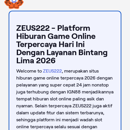
ZEUS222 - Platform
Hiburan Game Online
Terpercaya Hari Ini
Dengan Layanan Bintang
Lima 2026
Welcome to
ZEUS222
, merupakan situs
hiburan game online terpercaya 2026 dengan
pelayanan yang super cepat 24 jam nonstop
juga terhubung dengan IGN88 menjadikannya
tempat hiburan slot online paling asik dan
nyaman. Selain terpercaya ZEUS222 juga aktif
dalam update fitur dan sistem terbarunya,
sehingga platform ini menjadi wadah slot
online terpercaya selalu sesuai dengan