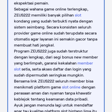
ekspektasi pemain.
Sebagai wahana game online terlengkap,
ZEUS222 memiliki banyak pilihan
slot
kondang yang sudah terbukti nyata dengan
sistem seimbang. Secara konsisten seluruh
provider game online sudah terupdate secara
otomatis agar layanan ini semakin gacor tanpa
membuat hati jengkel.
Program ZEUS222 juga sudah terstruktur
dengan lengkap, dari segi bonus new member
yang berlimpah, garansi kekalahan
member
slot
setia, serta akses daftar dan login yang
sudah dipermudah seringkas mungkin.
Bersama link ZEUS222 seluruh member bisa
menikmati platform game
slot online
dengan
perasaan aman dan nyaman tanpa khawatir
keblejok tentang keamanan data pribadi.
Ayuk jangan menunda lagi untuk mendaftar
agar tau kualitas platform slot bintang lima itu