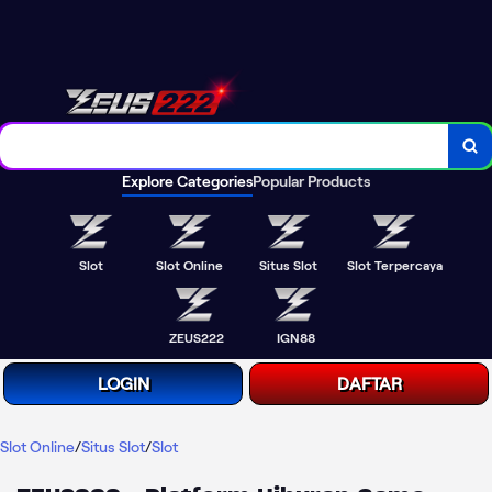
Terhubung Dengan IGN88 — Akses Login & Daftar Semakin Ringkas
Disukai Pro Player Slot Online Berkat Fitur & Kecepatan Berkualitas
Explore Categories
Popular Products
Slot
Slot Online
Situs Slot
Slot Terpercaya
ZEUS222
IGN88
LOGIN
DAFTAR
Slot Online
/
Situs Slot
/
Slot