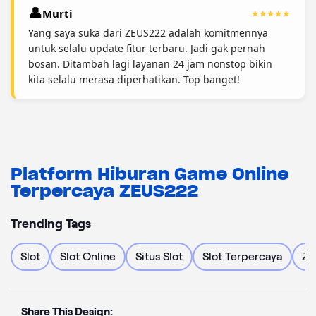
Murti
Yang saya suka dari ZEUS222 adalah komitmennya
untuk selalu update fitur terbaru. Jadi gak pernah
bosan. Ditambah lagi layanan 24 jam nonstop bikin
kita selalu merasa diperhatikan. Top banget!
Platform Hiburan Game Online
Terpercaya ZEUS222
Trending Tags
Slot
Slot Online
Situs Slot
Slot Terpercaya
ZE
Share This Design: