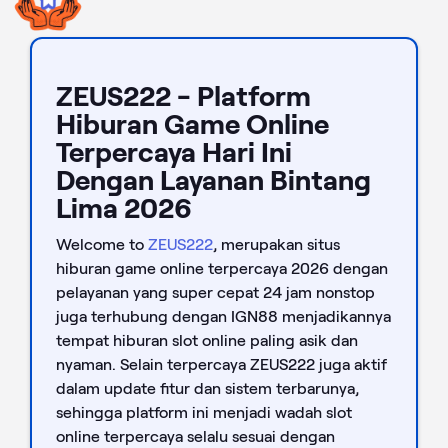
ZEUS222 - Platform
Hiburan Game Online
Terpercaya Hari Ini
Dengan Layanan Bintang
Lima 2026
Welcome to
ZEUS222
, merupakan situs
hiburan game online terpercaya 2026 dengan
pelayanan yang super cepat 24 jam nonstop
juga terhubung dengan IGN88 menjadikannya
tempat hiburan slot online paling asik dan
nyaman. Selain terpercaya ZEUS222 juga aktif
dalam update fitur dan sistem terbarunya,
sehingga platform ini menjadi wadah slot
online terpercaya selalu sesuai dengan