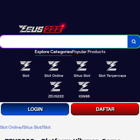
Terhubung Dengan IGN88 — Akses Login & Daftar Semakin Ringkas
Disukai Pro Player Slot Online Berkat Fitur & Kecepatan Berkualitas
Explore Categories
Popular Products
Slot
Slot Online
Situs Slot
Slot Terpercaya
ZEUS222
IGN88
LOGIN
DAFTAR
Slot Online
/
Situs Slot
/
Slot