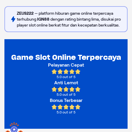
ZEUS222
— platform hiburan game online terpercaya
terhubung
IGN88
dengan rating bintang lima, disukai pro
player slot online berkat fitur dan kecepatan berkualitas.
Game Slot Online Terpercaya
Pelayanan Cepat
5.0 out of 5
Anti Lemot
5.0 out of 5
Bonus Terbesar
5.0 out of 5