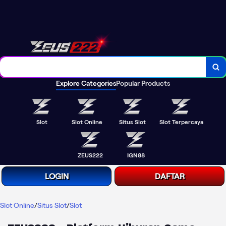
Terpercaya
Platform Hiburan Game Online Dengan Layanan Bintang Lima 2026
Terhubung Dengan IGN88 — Akses Login & Daftar Semakin Ringkas
Disukai Pro Player Slot Online Berkat Fitur & Kecepatan Berkualitas
Explore Categories
Popular Products
Slot
Slot Online
Situs Slot
Slot Terpercaya
ZEUS222
IGN88
LOGIN
DAFTAR
Slot Online
/
Situs Slot
/
Slot