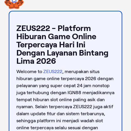
ZEUS222 - Platform
Hiburan Game Online
Terpercaya Hari Ini
Dengan Layanan Bintang
Lima 2026
Welcome to
ZEUS222
, merupakan situs
hiburan game online terpercaya 2026 dengan
pelayanan yang super cepat 24 jam nonstop
juga terhubung dengan IGN88 menjadikannya
tempat hiburan slot online paling asik dan
nyaman. Selain terpercaya ZEUS222 juga aktif
dalam update fitur dan sistem terbarunya,
sehingga platform ini menjadi wadah slot
online terpercaya selalu sesuai dengan