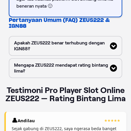
beneran nyata 🙂
Pertanyaan Umum (FAQ) ZEUS222 &
IGN88
Apakah ZEUS222 benar terhubung dengan
IGN88?
Mengapa ZEUS222 mendapat rating bintang
lima?
Testimoni Pro Player Slot Online
ZEUS222 — Rating Bintang Lima
Andilau
Sejak gabung di ZEUS222, saya ngerasa beda banget