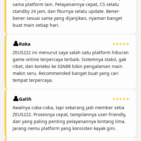
sama platform lain. Pelayanannya cepat, CS selalu
standby 24 jam, dan fiturnya selalu update. Bener-
bener sesuai sama yang dijanjikan, nyaman banget
buat main setiap hari.
Raka
ZEUS222 ini menurut saya salah satu platform hiburan
game online terpercaya terbaik. Sistemnya stabil, gak
ribet, dan koneksi ke IGN88 bikin pengalaman main
makin seru. Recommended banget buat yang cari
tempat terpercaya.
Galih
Awalnya coba-coba, tapi sekarang jadi member setia
ZEUS222. Prosesnya cepat, tampilannya user-friendly,
dan yang paling penting pelayanannya bintang lima.
Jarang nemu platform yang konsisten kayak gini.