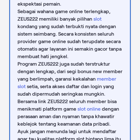
ekspektasi pemain.
Sebagai wahana game online terlengkap,
ZEUS222 memiliki banyak pilihan
slot
kondang yang sudah terbukti nyata dengan
sistem seimbang. Secara konsisten seluruh
provider game online sudah terupdate secara
otomatis agar layanan ini semakin gacor tanpa
membuat hati jengkel.
Program ZEUS222 juga sudah terstruktur
dengan lengkap, dari segi bonus new member
yang berlimpah, garansi kekalahan
member
slot
setia, serta akses daftar dan login yang
sudah dipermudah seringkas mungkin.
Bersama link ZEUS222 seluruh member bisa
menikmati platform game
slot online
dengan
perasaan aman dan nyaman tanpa khawatir
keblejok tentang keamanan data pribadi.
Ayuk jangan menunda lagi untuk mendaftar
agar tau kualitas platform slot bintang lima itu