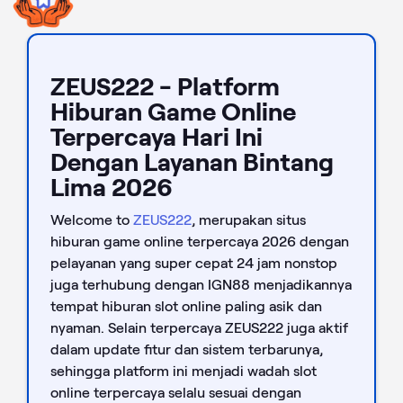
ZEUS222 - Platform
Hiburan Game Online
Terpercaya Hari Ini
Dengan Layanan Bintang
Lima 2026
Welcome to
ZEUS222
, merupakan situs
hiburan game online terpercaya 2026 dengan
pelayanan yang super cepat 24 jam nonstop
juga terhubung dengan IGN88 menjadikannya
tempat hiburan slot online paling asik dan
nyaman. Selain terpercaya ZEUS222 juga aktif
dalam update fitur dan sistem terbarunya,
sehingga platform ini menjadi wadah slot
online terpercaya selalu sesuai dengan