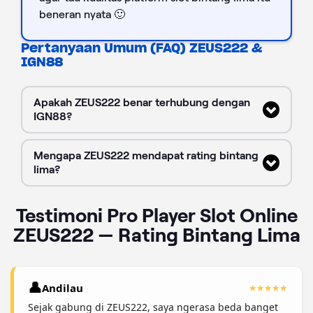
beneran nyata 🙂
Pertanyaan Umum (FAQ) ZEUS222 &
IGN88
Apakah ZEUS222 benar terhubung dengan
IGN88?
Mengapa ZEUS222 mendapat rating bintang
lima?
Testimoni Pro Player Slot Online
ZEUS222 — Rating Bintang Lima
Andilau
Sejak gabung di ZEUS222, saya ngerasa beda banget