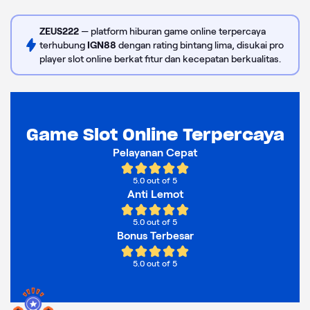
ZEUS222
— platform hiburan game online terpercaya
terhubung
IGN88
dengan rating bintang lima, disukai pro
player slot online berkat fitur dan kecepatan berkualitas.
Game Slot Online Terpercaya
Pelayanan Cepat
5.0 out of 5
Anti Lemot
5.0 out of 5
Bonus Terbesar
5.0 out of 5