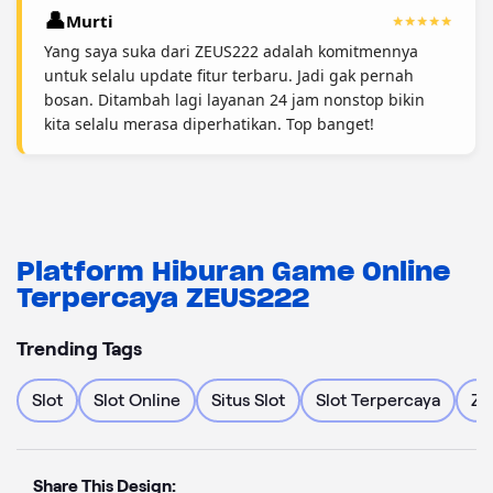
Murti
Yang saya suka dari ZEUS222 adalah komitmennya
untuk selalu update fitur terbaru. Jadi gak pernah
bosan. Ditambah lagi layanan 24 jam nonstop bikin
kita selalu merasa diperhatikan. Top banget!
Platform Hiburan Game Online
Terpercaya ZEUS222
Trending Tags
Slot
Slot Online
Situs Slot
Slot Terpercaya
ZE
Share This Design: