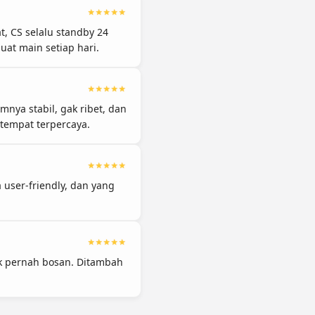
, CS selalu standby 24
uat main setiap hari.
mnya stabil, gak ribet, dan
tempat terpercaya.
 user-friendly, dan yang
.
ak pernah bosan. Ditambah