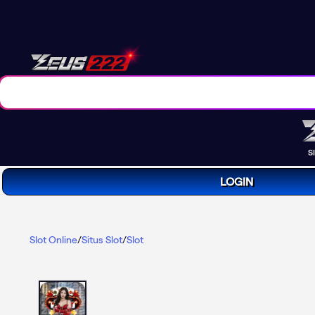
Terhubung Dengan IGN88 — Akses Login & Daftar Semakin 
Disukai Pro Player Slot Online Berkat Fitur & Kecepatan Berk
S
LOGIN
Slot Online
/
Situs Slot
/
Slot