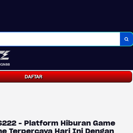
IGN88
DAFTAR
S222 - Platform Hiburan Game
ne Terpercaya Hari Ini Dengan