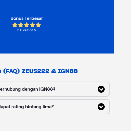
Bonus Terbesar
5.0 out of 5
 (FAQ) ZEUS222 & IGN88
terhubung dengan IGN88?
at rating bintang lima?