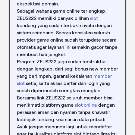
ekspektasi pemain.
Sebagai wahana game online terlengkap,
ZEUS222 memiliki banyak pilihan
slot
kondang yang sudah terbukti nyata dengan
sistem seimbang. Secara konsisten seluruh
provider game online sudah terupdate secara
otomatis agar layanan ini semakin gacor tanpa
membuat hati jengkel.
Program ZEUS222 juga sudah terstruktur
dengan lengkap, dari segi bonus new member
yang berlimpah, garansi kekalahan
member
slot
setia, serta akses daftar dan login yang
sudah dipermudah seringkas mungkin.
Bersama link ZEUS222 seluruh member bisa
menikmati platform game
slot online
dengan
perasaan aman dan nyaman tanpa khawatir
keblejok tentang keamanan data pribadi.
Ayuk jangan menunda lagi untuk mendaftar
agar tau kualitas platform slot bintang lima itu