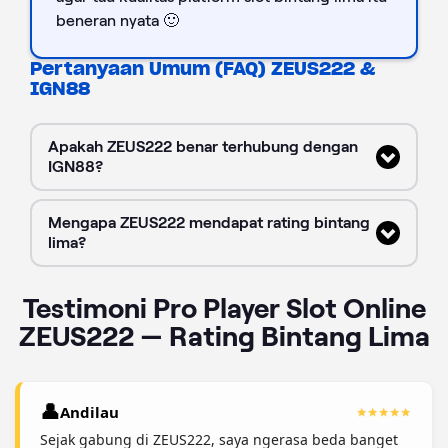
beneran nyata 🙂
Pertanyaan Umum (FAQ) ZEUS222 &
IGN88
Apakah ZEUS222 benar terhubung dengan
IGN88?
Mengapa ZEUS222 mendapat rating bintang
lima?
Testimoni Pro Player Slot Online
ZEUS222 — Rating Bintang Lima
Andilau
Sejak gabung di ZEUS222, saya ngerasa beda banget