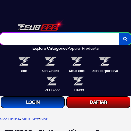
Terhubung Dengan IGN88 — Akses Login & Daftar Semakin Ringkas
Disukai Pro Player Slot Online Berkat Fitur & Kecepatan Berkualitas
Explore Categories
Popular Products
Slot
Slot Online
Situs Slot
Slot Terpercaya
ZEUS222
IGN88
LOGIN
DAFTAR
Slot Online
/
Situs Slot
/
Slot