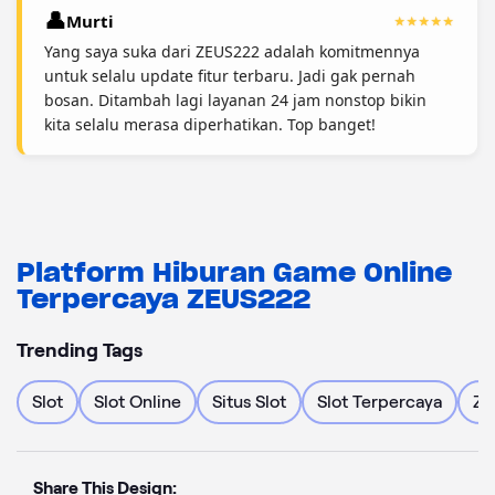
Murti
Yang saya suka dari ZEUS222 adalah komitmennya
untuk selalu update fitur terbaru. Jadi gak pernah
bosan. Ditambah lagi layanan 24 jam nonstop bikin
kita selalu merasa diperhatikan. Top banget!
Platform Hiburan Game Online
Terpercaya ZEUS222
Trending Tags
Slot
Slot Online
Situs Slot
Slot Terpercaya
ZE
Share This Design: