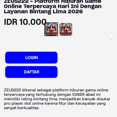
ZEUS222 - Platform Hiburan Game
Online Terpercaya Hari Ini Dengan
Layanan Bintang Lima 2026
IDR 10.000
LOGIN
DAFTAR
ZEUS222 dikenal sebagai platform hiburan game online
terpercaya yang terhubung dengan IGN88 abad ini
memiliki rating bintang lima, menjadikan banyak disukai
pro player slot online karena fitur dan kecepatan yang
sangat berkualitas.