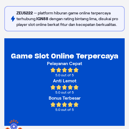
ZEUS222
— platform hiburan game online terpercaya
terhubung
IGN88
dengan rating bintang lima, disukai pro
player slot online berkat fitur dan kecepatan berkualitas.
Game Slot Online Terpercaya
Pelayanan Cepat
5.0 out of 5
Anti Lemot
5.0 out of 5
Bonus Terbesar
5.0 out of 5