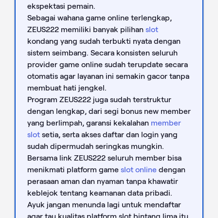
ekspektasi pemain.
Sebagai wahana game online terlengkap,
ZEUS222 memiliki banyak pilihan
slot
kondang yang sudah terbukti nyata dengan
sistem seimbang. Secara konsisten seluruh
provider game online sudah terupdate secara
otomatis agar layanan ini semakin gacor tanpa
membuat hati jengkel.
Program ZEUS222 juga sudah terstruktur
dengan lengkap, dari segi bonus new member
yang berlimpah, garansi kekalahan
member
slot
setia, serta akses daftar dan login yang
sudah dipermudah seringkas mungkin.
Bersama link ZEUS222 seluruh member bisa
menikmati platform game
slot online
dengan
perasaan aman dan nyaman tanpa khawatir
keblejok tentang keamanan data pribadi.
Ayuk jangan menunda lagi untuk mendaftar
agar tau kualitas platform slot bintang lima itu