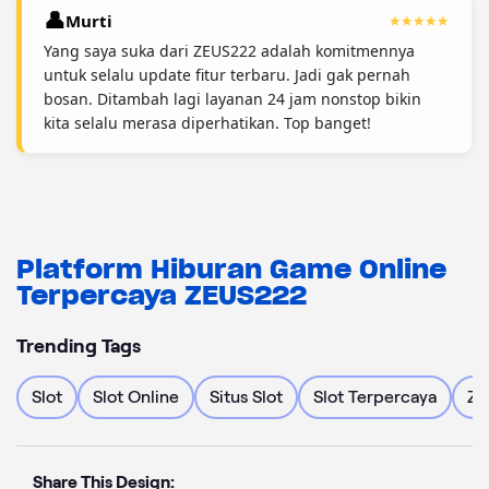
Murti
Yang saya suka dari ZEUS222 adalah komitmennya
untuk selalu update fitur terbaru. Jadi gak pernah
bosan. Ditambah lagi layanan 24 jam nonstop bikin
kita selalu merasa diperhatikan. Top banget!
Platform Hiburan Game Online
Terpercaya ZEUS222
Trending Tags
Slot
Slot Online
Situs Slot
Slot Terpercaya
ZE
Share This Design: