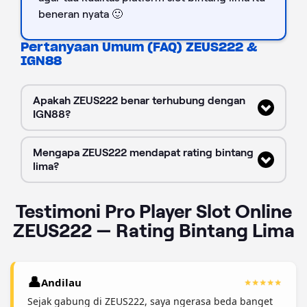
beneran nyata 🙂
Pertanyaan Umum (FAQ) ZEUS222 &
IGN88
Apakah ZEUS222 benar terhubung dengan
IGN88?
Mengapa ZEUS222 mendapat rating bintang
lima?
Testimoni Pro Player Slot Online
ZEUS222 — Rating Bintang Lima
Andilau
Sejak gabung di ZEUS222, saya ngerasa beda banget