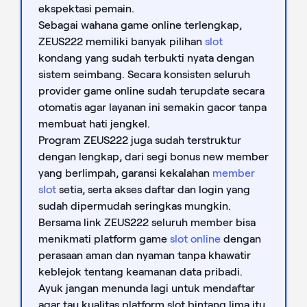
ekspektasi pemain.
Sebagai wahana game online terlengkap,
ZEUS222 memiliki banyak pilihan
slot
kondang yang sudah terbukti nyata dengan
sistem seimbang. Secara konsisten seluruh
provider game online sudah terupdate secara
otomatis agar layanan ini semakin gacor tanpa
membuat hati jengkel.
Program ZEUS222 juga sudah terstruktur
dengan lengkap, dari segi bonus new member
yang berlimpah, garansi kekalahan
member
slot
setia, serta akses daftar dan login yang
sudah dipermudah seringkas mungkin.
Bersama link ZEUS222 seluruh member bisa
menikmati platform game
slot online
dengan
perasaan aman dan nyaman tanpa khawatir
keblejok tentang keamanan data pribadi.
Ayuk jangan menunda lagi untuk mendaftar
agar tau kualitas platform slot bintang lima itu