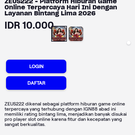
ZEUS222 - Platform Hiburan Game
Online Terpercaya Hari Ini Dengan
Layanan Bintang Lima 2026
IDR 10.000
LOGIN
DAFTAR
ZEUS222 dikenal sebagai platform hiburan game online
terpercaya yang terhubung dengan IGN88 abad ini
memiliki rating bintang lima, menjadikan banyak disukai
pro player slot online karena fitur dan kecepatan yang
sangat berkualitas.