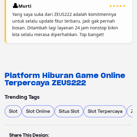
Murti
Yang saya suka dari ZEUS222 adalah komitmennya
untuk selalu update fitur terbaru. Jadi gak pernah
bosan. Ditambah lagi layanan 24 jam nonstop bikin
kita selalu merasa diperhatikan. Top banget!
Platform Hiburan Game Online
Terpercaya ZEUS222
Trending Tags
Slot
Slot Online
Situs Slot
Slot Terpercaya
ZE
Share This Design: