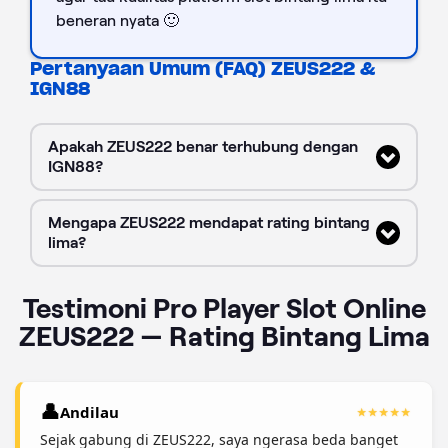
beneran nyata 🙂
Pertanyaan Umum (FAQ) ZEUS222 &
IGN88
Apakah ZEUS222 benar terhubung dengan
IGN88?
Mengapa ZEUS222 mendapat rating bintang
lima?
Testimoni Pro Player Slot Online
ZEUS222 — Rating Bintang Lima
Andilau
Sejak gabung di ZEUS222, saya ngerasa beda banget