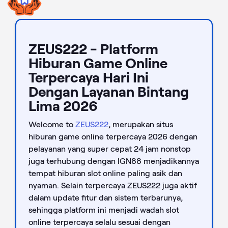
ZEUS222 - Platform
Hiburan Game Online
Terpercaya Hari Ini
Dengan Layanan Bintang
Lima 2026
Welcome to
ZEUS222
, merupakan situs
hiburan game online terpercaya 2026 dengan
pelayanan yang super cepat 24 jam nonstop
juga terhubung dengan IGN88 menjadikannya
tempat hiburan slot online paling asik dan
nyaman. Selain terpercaya ZEUS222 juga aktif
dalam update fitur dan sistem terbarunya,
sehingga platform ini menjadi wadah slot
online terpercaya selalu sesuai dengan