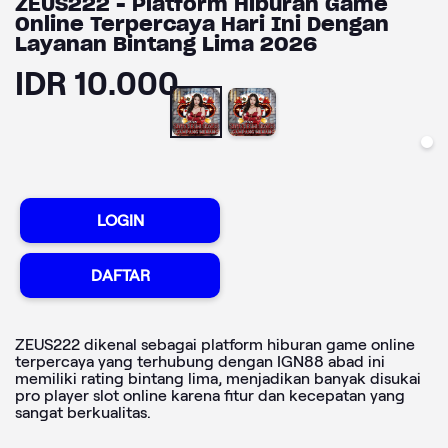
ZEUS222 - Platform Hiburan Game
Online Terpercaya Hari Ini Dengan
Layanan Bintang Lima 2026
IDR 10.000
LOGIN
DAFTAR
ZEUS222 dikenal sebagai platform hiburan game online
terpercaya yang terhubung dengan IGN88 abad ini
memiliki rating bintang lima, menjadikan banyak disukai
pro player slot online karena fitur dan kecepatan yang
sangat berkualitas.