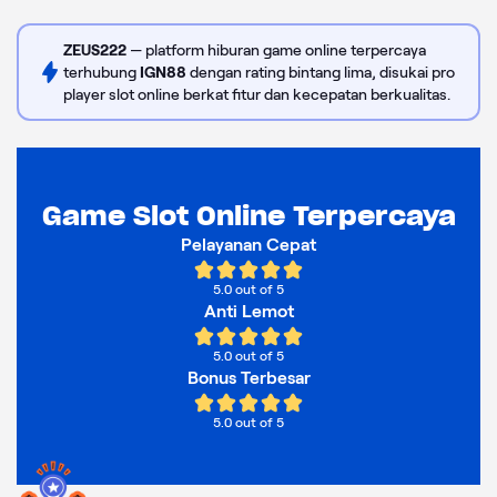
ZEUS222
— platform hiburan game online terpercaya
terhubung
IGN88
dengan rating bintang lima, disukai pro
player slot online berkat fitur dan kecepatan berkualitas.
Game Slot Online Terpercaya
Pelayanan Cepat
5.0 out of 5
Anti Lemot
5.0 out of 5
Bonus Terbesar
5.0 out of 5