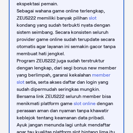
ekspektasi pemain.
Sebagai wahana game online terlengkap,
ZEUS222 memiliki banyak pilihan
slot
kondang yang sudah terbukti nyata dengan
sistem seimbang. Secara konsisten seluruh
provider game online sudah terupdate secara
otomatis agar layanan ini semakin gacor tanpa
membuat hati jengkel.
Program ZEUS222 juga sudah terstruktur
dengan lengkap, dari segi bonus new member
yang berlimpah, garansi kekalahan
member
slot
setia, serta akses daftar dan login yang
sudah dipermudah seringkas mungkin.
Bersama link ZEUS222 seluruh member bisa
menikmati platform game
slot online
dengan
perasaan aman dan nyaman tanpa khawatir
keblejok tentang keamanan data pribadi.
Ayuk jangan menunda lagi untuk mendaftar
agar tau kualitas platform slot bintang lima itu