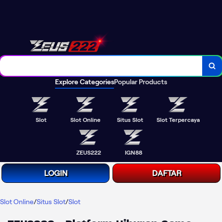
Terhubung Dengan IGN88 — Akses Login & Daftar Semakin Ringkas
Disukai Pro Player Slot Online Berkat Fitur & Kecepatan Berkualitas
Explore Categories
Popular Products
Slot
Slot Online
Situs Slot
Slot Terpercaya
ZEUS222
IGN88
LOGIN
DAFTAR
Slot Online
/
Situs Slot
/
Slot