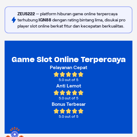
ZEUS222
— platform hiburan game online terpercaya
terhubung
IGN88
dengan rating bintang lima, disukai pro
player slot online berkat fitur dan kecepatan berkualitas.
Game Slot Online Terpercaya
Pelayanan Cepat
5.0 out of 5
Anti Lemot
5.0 out of 5
Bonus Terbesar
5.0 out of 5