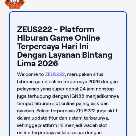
ZEUS222 - Platform
Hiburan Game Online
Terpercaya Hari Ini
Dengan Layanan Bintang
Lima 2026
Welcome to
ZEUS222
, merupakan situs
hiburan game online terpercaya 2026 dengan
pelayanan yang super cepat 24 jam nonstop
juga terhubung dengan IGN88 menjadikannya
tempat hiburan slot online paling asik dan
nyaman. Selain terpercaya ZEUS222 juga aktif
dalam update fitur dan sistem terbarunya,
sehingga platform ini menjadi wadah slot
online terpercaya selalu sesuai dengan