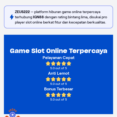
ZEUS222
— platform hiburan game online terpercaya
terhubung
IGN88
dengan rating bintang lima, disukai pro
player slot online berkat fitur dan kecepatan berkualitas.
Game Slot Online Terpercaya
Pelayanan Cepat
5.0 out of 5
Anti Lemot
5.0 out of 5
Bonus Terbesar
5.0 out of 5