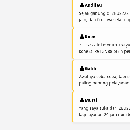
Andilau
Sejak gabung di ZEUS222,
jam, dan fiturnya selalu 
Raka
ZEUS222 ini menurut saya 
koneksi ke IGN88 bikin p
Galih
Awalnya coba-coba, tapi s
paling penting pelayanann
Murti
Yang saya suka dari ZEUS
lagi layanan 24 jam nonst