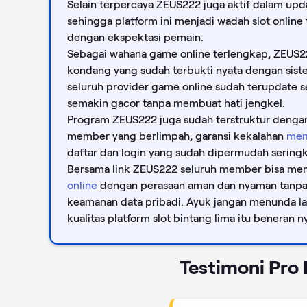
Selain terpercaya ZEUS222 juga aktif dalam upda
sehingga platform ini menjadi wadah slot online 
dengan ekspektasi pemain.
Sebagai wahana game online terlengkap, ZEUS22
kondang yang sudah terbukti nyata dengan sist
seluruh provider game online sudah terupdate se
semakin gacor tanpa membuat hati jengkel.
Program ZEUS222 juga sudah terstruktur dengan
member yang berlimpah, garansi kekalahan
mem
daftar dan login yang sudah dipermudah sering
Bersama link ZEUS222 seluruh member bisa me
online
dengan perasaan aman dan nyaman tanpa 
keamanan data pribadi. Ayuk jangan menunda la
kualitas platform slot bintang lima itu beneran n
Testimoni Pro 