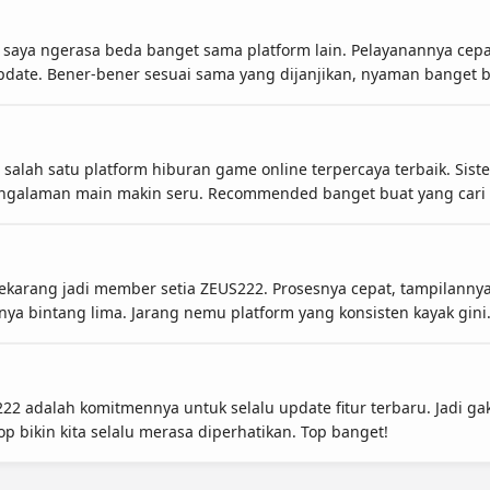
 saya ngerasa beda banget sama platform lain. Pelayanannya cepat
update. Bener-bener sesuai sama yang dijanjikan, nyaman banget b
salah satu platform hiburan game online terpercaya terbaik. Siste
engalaman main makin seru. Recommended banget buat yang cari 
ekarang jadi member setia ZEUS222. Prosesnya cepat, tampilannya
ya bintang lima. Jarang nemu platform yang konsisten kayak gini
222 adalah komitmennya untuk selalu update fitur terbaru. Jadi g
op bikin kita selalu merasa diperhatikan. Top banget!