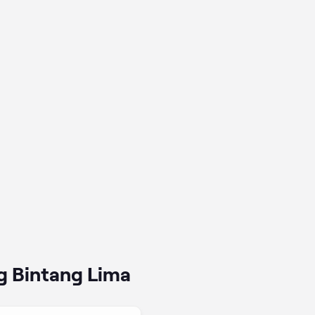
ng Bintang Lima