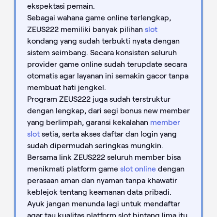
ekspektasi pemain.
Sebagai wahana game online terlengkap,
ZEUS222 memiliki banyak pilihan
slot
kondang yang sudah terbukti nyata dengan
sistem seimbang. Secara konsisten seluruh
provider game online sudah terupdate secara
otomatis agar layanan ini semakin gacor tanpa
membuat hati jengkel.
Program ZEUS222 juga sudah terstruktur
dengan lengkap, dari segi bonus new member
yang berlimpah, garansi kekalahan
member
slot
setia, serta akses daftar dan login yang
sudah dipermudah seringkas mungkin.
Bersama link ZEUS222 seluruh member bisa
menikmati platform game
slot online
dengan
perasaan aman dan nyaman tanpa khawatir
keblejok tentang keamanan data pribadi.
Ayuk jangan menunda lagi untuk mendaftar
agar tau kualitas platform slot bintang lima itu